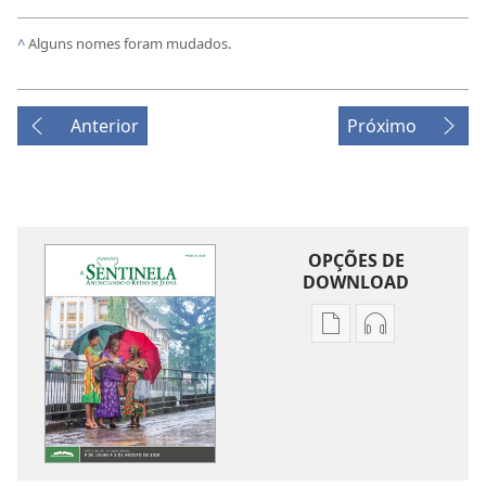
^
Alguns nomes foram mudados.
Anterior
Próximo
OPÇÕES DE
DOWNLOAD
Opções
Opções
de
de
download
download
de
de
publicações
áudio
A
A