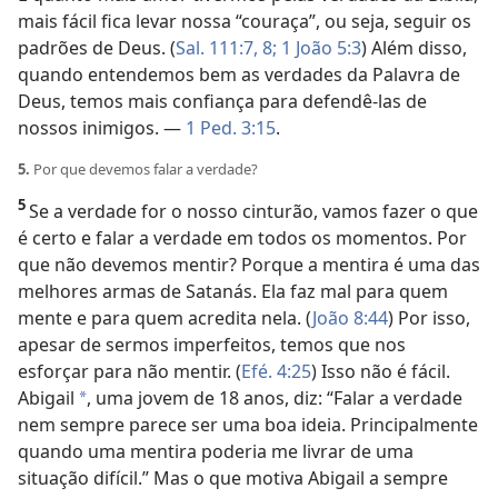
mais fácil fica levar nossa “couraça”, ou seja, seguir os
padrões de Deus. (
Sal. 111:7, 8;
1 João 5:3
) Além disso,
quando entendemos bem as verdades da Palavra de
Deus, temos mais confiança para defendê-las de
nossos inimigos. —
1 Ped. 3:15
.
5.
Por que devemos falar a verdade?
5
Se a verdade for o nosso cinturão, vamos fazer o que
é certo e falar a verdade em todos os momentos. Por
que não devemos mentir? Porque a mentira é uma das
melhores armas de Satanás. Ela faz mal para quem
mente e para quem acredita nela. (
João 8:44
) Por isso,
apesar de sermos imperfeitos, temos que nos
esforçar para não mentir. (
Efé. 4:25
) Isso não é fácil.
Abigail
, uma jovem de 18 anos, diz: “Falar a verdade
*
nem sempre parece ser uma boa ideia. Principalmente
quando uma mentira poderia me livrar de uma
situação difícil.” Mas o que motiva Abigail a sempre