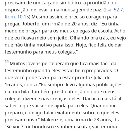
precisam de um calçado simbólico: a prontidão, ou
disposição, de levar uma mensagem de paz. (
Isa. 52:7;
Rom. 10:15
) Mesmo assim, é preciso coragem para
pregar. Roberto, um irmão de 20 anos, diz: “Eu tinha
medo de pregar para os meus colegas de escola. Acho
que eu ficava meio sem jeito. Olhando pra trás, eu vejo
que não tinha motivo para isso. Hoje, fico feliz de dar
testemunho para meus colegas.”
11
Muitos jovens perceberam que fica mais fácil dar
testemunho quando eles estão bem preparados. O
que você pode fazer para estar pronto? Julia, de
16 anos, conta: “Eu sempre levo algumas publicações
na mochila. Também presto atenção no que meus
colegas dizem e nas crenças deles. Daí fica mais fácil
saber o que vai ser de ajuda para eles. Quando me
preparo, consigo falar exatamente sobre o que eles
precisam ouvir.” Makenzie, uma irmã de 23 anos, diz:
“Se você for bondoso e souber escutar, vai ter uma