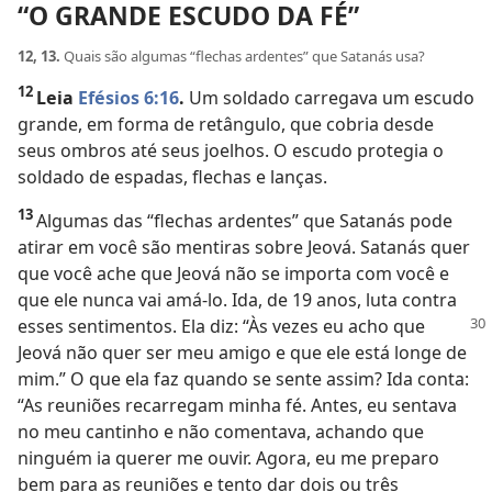
“O GRANDE ESCUDO DA FÉ”
12, 13.
Quais são algumas “flechas ardentes” que Satanás usa?
12
Leia
Efésios 6:16
.
Um soldado carregava um escudo
grande, em forma de retângulo, que cobria desde
seus ombros até seus joelhos. O escudo protegia o
soldado de espadas, flechas e lanças.
13
Algumas das “flechas ardentes” que Satanás pode
atirar em você são mentiras sobre Jeová. Satanás quer
que você ache que Jeová não se importa com você e
que ele nunca vai amá-lo. Ida, de 19 anos, luta contra
esses sentimentos. Ela diz:
“Às vezes eu acho que
Jeová não quer ser meu amigo e que ele está longe de
mim.” O que ela faz quando se sente assim? Ida conta:
“As reuniões recarregam minha fé. Antes, eu sentava
no meu cantinho e não comentava, achando que
ninguém ia querer me ouvir. Agora, eu me preparo
bem para as reuniões e tento dar dois ou três