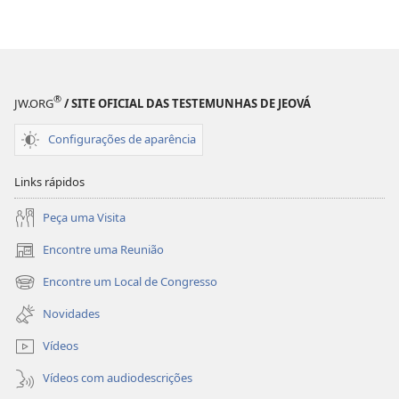
SENTINELA
SENTINELA
(EDIÇÃO
(EDIÇÃO
DE
DE
ESTUDO)
ESTUDO)
Maio de 2018
Maio de 2018
®
JW.ORG
/ SITE OFICIAL DAS TESTEMUNHAS DE JEOVÁ
Configurações de aparência
Links rápidos
Peça uma Visita
Encontre uma Reunião
(abre
nova
Encontre um Local de Congresso
(abre
janela)
nova
Novidades
janela)
Vídeos
Vídeos com audiodescrições