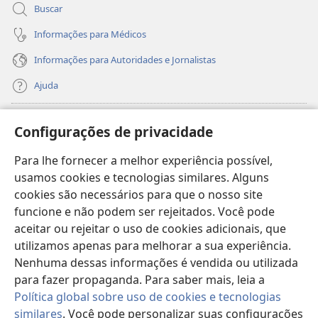
Buscar
Informações para Médicos
Informações para Autoridades e Jornalistas
Ajuda
Donativos
(abre
Configurações de privacidade
nova
janela)
Para lhe fornecer a melhor experiência possível,
Biblioteca On-line da Torre de Vigia™
(abre
usamos cookies e tecnologias similares. Alguns
nova
®
JW Hub
cookies são necessários para que o nosso site
janela)
(abre
funcione e não podem ser rejeitados. Você pode
nova
®
JW Library
janela)
aceitar ou rejeitar o uso de cookies adicionais, que
utilizamos apenas para melhorar a sua experiência.
Watchtower Library
Nenhuma dessas informações é vendida ou utilizada
para fazer propaganda. Para saber mais, leia a
Política global sobre uso de cookies e tecnologias
similares
. Você pode personalizar suas configurações