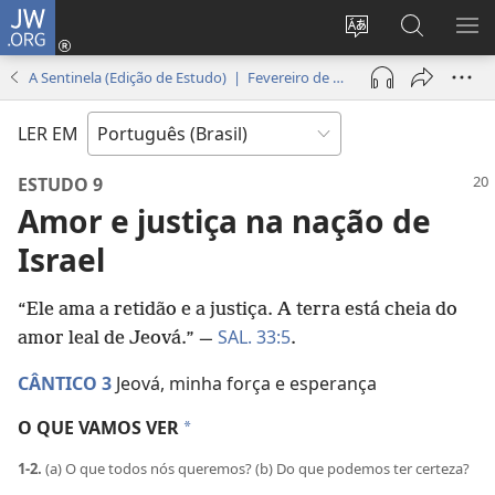
JW.ORG
Log
in
Mudar
Buscar
EXI
(abre
o
no
ME
A Sentinela (Edição de Estudo) | Fevereiro de 2019
nova
idioma
JW.ORG
janela)
do
LER EM
site
ESTUDO 9
Amor e justiça na nação de
Israel
“Ele ama a retidão e a justiça. A terra está cheia do
SAL. 33:5
amor leal de Jeová.” —
.
CÂNTICO 3
Jeová, minha força e esperança
O QUE VAMOS VER
*
1-2.
(a) O que todos nós queremos? (b) Do que podemos ter certeza?