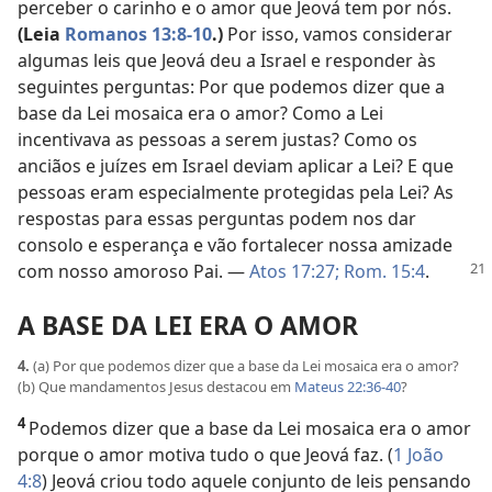
perceber o carinho e o amor que Jeová tem por nós.
(Leia
Romanos 13:8-10
.)
Por isso, vamos considerar
algumas leis que Jeová deu a Israel e responder às
seguintes perguntas: Por que podemos dizer que a
base da Lei mosaica era o amor? Como a Lei
incentivava as pessoas a serem justas? Como os
anciãos e juízes em Israel deviam aplicar a Lei? E que
pessoas eram especialmente protegidas pela Lei? As
respostas para essas perguntas podem nos dar
consolo e esperança e vão fortalecer nossa amizade
com
nosso amoroso Pai. —
Atos 17:27;
Rom. 15:4
.
A BASE DA LEI ERA O AMOR
4.
(a) Por que podemos dizer que a base da Lei mosaica era o amor?
(b) Que mandamentos Jesus destacou em
Mateus 22:36-40
?
4
Podemos dizer que a base da Lei mosaica era o amor
porque o amor motiva tudo o que Jeová faz. (
1 João
4:8
) Jeová criou todo aquele conjunto de leis pensando