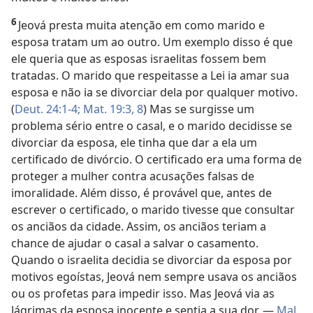
6
Jeová presta muita atenção em como marido e
esposa tratam um ao outro. Um exemplo disso é que
ele queria que as esposas israelitas fossem bem
tratadas. O marido que respeitasse a Lei ia amar sua
esposa e não ia se divorciar dela por qualquer motivo.
(
Deut. 24:1-4;
Mat. 19:3,
8
) Mas se surgisse um
problema sério entre o casal, e o marido decidisse se
divorciar da esposa, ele tinha que dar a ela um
certificado de divórcio. O certificado era uma forma de
proteger a mulher contra acusações falsas de
imoralidade. Além disso, é provável que, antes de
escrever o certificado, o marido tivesse que consultar
os anciãos da cidade. Assim, os anciãos teriam a
chance de ajudar o casal a salvar o casamento.
Quando o israelita decidia se divorciar da esposa por
motivos egoístas, Jeová nem sempre usava os anciãos
ou os profetas para impedir isso. Mas Jeová via as
lágrimas da esposa inocente e sentia a sua dor. —
Mal.