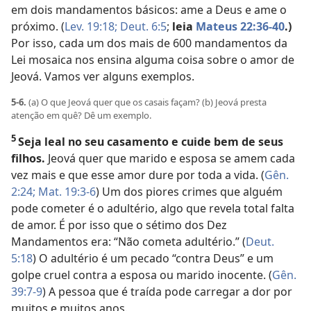
em dois mandamentos básicos: ame a Deus e ame o
próximo. (
Lev. 19:18;
Deut. 6:5
;
leia
Mateus 22:36-40
.)
Por isso, cada um dos mais de 600 mandamentos da
Lei mosaica nos ensina alguma coisa sobre o amor de
Jeová. Vamos ver alguns exemplos.
5-6.
(a) O que Jeová quer que os casais façam? (b) Jeová presta
atenção em quê? Dê um exemplo.
5
Seja leal no seu casamento e cuide bem de seus
filhos.
Jeová quer que marido e esposa se amem cada
vez mais e que esse amor dure por toda a vida. (
Gên.
2:24;
Mat. 19:3-6
) Um dos piores crimes que alguém
pode cometer é o adultério, algo que revela total falta
de amor. É por isso que o sétimo dos Dez
Mandamentos era: “Não cometa adultério.” (
Deut.
5:18
) O adultério é um pecado “contra Deus” e um
golpe cruel contra a esposa ou marido inocente. (
Gên.
39:7-9
) A pessoa que é traída pode carregar a dor por
muitos e muitos anos.