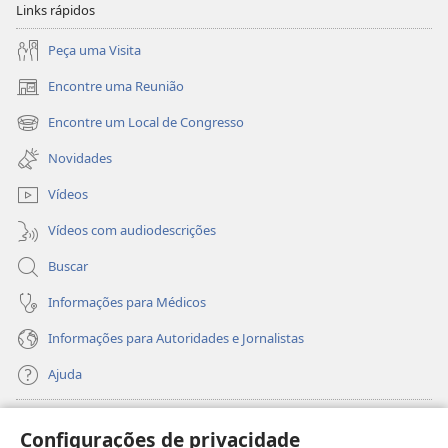
Links rápidos
Peça uma Visita
Encontre uma Reunião
(abre
nova
Encontre um Local de Congresso
(abre
janela)
nova
Novidades
janela)
Vídeos
Vídeos com audiodescrições
Buscar
Informações para Médicos
Informações para Autoridades e Jornalistas
Ajuda
Donativos
(abre
Configurações de privacidade