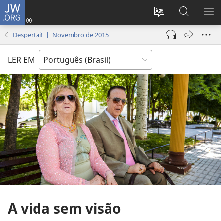
JW.ORG
Log
in
Mudar
Buscar
EXI
(abre
o
no
ME
Despertai! | Novembro de 2015
nova
idioma
JW.ORG
janela)
do
LER EM
site
A vida sem visão