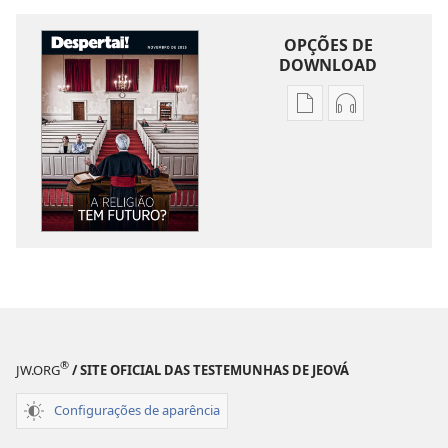
OPÇÕES DE
DOWNLOAD
Opções
Opções
de
de
download
download
de
de
publicações
áudio
DESPERTAI!
DESPERTAI!
A
A
religião
religião
tem
tem
futuro?
futuro?
®
JW.ORG
/ SITE OFICIAL DAS TESTEMUNHAS DE JEOVÁ
Configurações de aparência