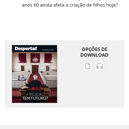
anos 60 ainda afeta a criação de filhos hoje?
OPÇÕES DE
DOWNLOAD
Opções
Opções
de
de
download
download
de
de
publicações
áudio
DESPERTAI!
DESPERTAI!
A
A
religião
religião
tem
tem