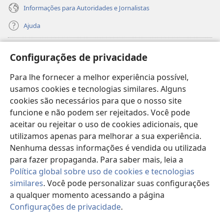
Informações para Autoridades e Jornalistas
Ajuda
Donativos
(abre
Configurações de privacidade
nova
janela)
Para lhe fornecer a melhor experiência possível,
Biblioteca On-line da Torre de Vigia™
(abre
usamos cookies e tecnologias similares. Alguns
nova
®
JW Hub
cookies são necessários para que o nosso site
janela)
(abre
funcione e não podem ser rejeitados. Você pode
nova
®
JW Library
janela)
aceitar ou rejeitar o uso de cookies adicionais, que
utilizamos apenas para melhorar a sua experiência.
Watchtower Library
Nenhuma dessas informações é vendida ou utilizada
para fazer propaganda. Para saber mais, leia a
Política global sobre uso de cookies e tecnologias
similares
. Você pode personalizar suas configurações
a qualquer momento acessando a página
Copyright
© 2026 Watch Tower Bible and Tract Society of Pennsylvania.
TERMOS DE USO
|
POLÍTICA DE PRIVACIDADE
|
CONFIGURAÇÕES DE
Configurações de privacidade
.
Mo
PRIVACIDADE