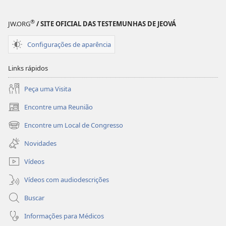
futuro?
futuro?
®
JW.ORG
/ SITE OFICIAL DAS TESTEMUNHAS DE JEOVÁ
Configurações de aparência
Links rápidos
Peça uma Visita
Encontre uma Reunião
(abre
nova
Encontre um Local de Congresso
(abre
janela)
nova
Novidades
janela)
Vídeos
Vídeos com audiodescrições
Buscar
Informações para Médicos