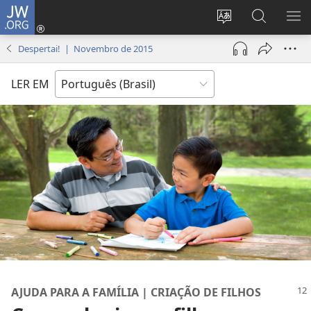
JW.ORG
Log
in
Mudar
Buscar
EXI
(abre
o
no
ME
Despertai! | Novembro de 2015
nova
idioma
JW.ORG
janela)
do
LER EM
site
AJUDA PARA A FAMÍLIA | CRIAÇÃO DE FILHOS