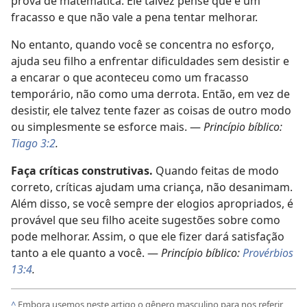
prova de matemática. Ele talvez pense que é um
fracasso e que não vale a pena tentar melhorar.
No entanto, quando você se concentra no esforço,
ajuda seu filho a enfrentar dificuldades sem desistir e
a encarar o que aconteceu como um fracasso
temporário, não como uma derrota. Então, em vez de
desistir, ele talvez tente fazer as coisas de outro modo
ou simplesmente se esforce mais. —
Princípio bíblico:
Tiago 3:2
.
Faça críticas construtivas.
Quando feitas de modo
correto, críticas ajudam uma criança, não desanimam.
Além disso, se você sempre der elogios apropriados, é
provável que seu filho aceite sugestões sobre como
pode melhorar. Assim, o que ele fizer dará satisfação
tanto a ele quanto a você. —
Princípio bíblico:
Provérbios
13:4
.
^
Embora usemos neste artigo o gênero masculino para nos referir