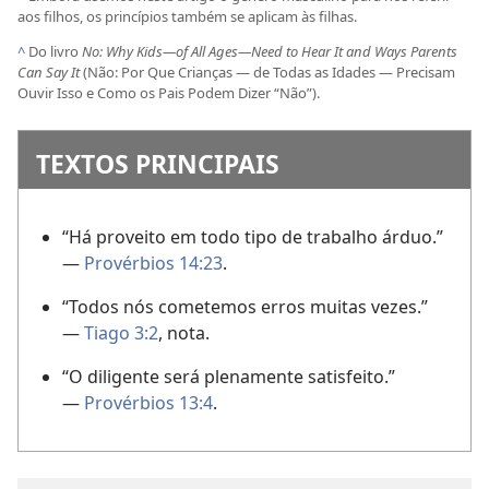
aos filhos, os princípios também se aplicam às filhas.
^
Do livro
No: Why Kids—of All Ages—Need to Hear It and Ways Parents
Can Say It
(Não: Por Que Crianças — de Todas as Idades — Precisam
Ouvir Isso e Como os Pais Podem Dizer “Não”).
TEXTOS PRINCIPAIS
“Há proveito em todo tipo de trabalho árduo.”
—
Provérbios 14:23
.
“Todos nós cometemos erros muitas vezes.”
—
Tiago 3:2
, nota.
“O diligente será plenamente satisfeito.”
—
Provérbios 13:4
.