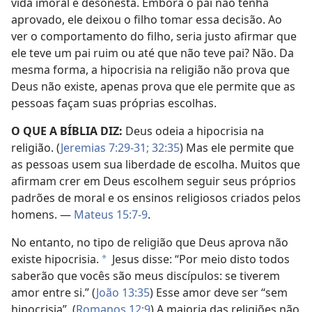
vida imoral e desonesta. Embora o pai não tenha
aprovado, ele deixou o filho tomar essa decisão. Ao
ver o comportamento do filho, seria justo afirmar que
ele teve um pai ruim ou até que não teve pai? Não. Da
mesma forma, a hipocrisia na religião não prova que
Deus não existe, apenas prova que ele permite que as
pessoas façam suas próprias escolhas.
O QUE A BÍBLIA DIZ:
Deus odeia a hipocrisia na
religião. (
Jeremias 7:29-31;
32:35
) Mas ele permite que
as pessoas usem sua liberdade de escolha. Muitos que
afirmam crer em Deus escolhem seguir seus próprios
padrões de moral e os ensinos religiosos criados pelos
homens. —
Mateus 15:7-9
.
No entanto, no tipo de religião que Deus aprova não
existe hipocrisia.
Jesus disse: “Por meio disto todos
*
saberão que vocês são meus discípulos: se tiverem
amor entre si.” (
João 13:35
) Esse amor deve ser “sem
hipocrisia”. (
Romanos 12:9
) A maioria das religiões não