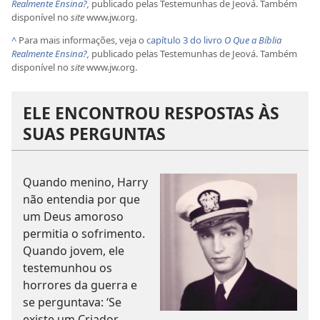
Realmente Ensina?
,
publicado pelas Testemunhas de Jeová. Também
disponível no
site
www.jw.org.
^
Para mais informações, veja o
capítulo 3 do livro
O Que a Bíblia
Realmente Ensina?
,
publicado pelas Testemunhas de Jeová. Também
disponível no
site
www.jw.org.
ELE ENCONTROU RESPOSTAS ÀS
SUAS PERGUNTAS
Quando menino, Harry
não entendia por que
um Deus amoroso
permitia o sofrimento.
Quando jovem, ele
testemunhou os
horrores da guerra e
se perguntava: ‘Se
existe um Criador