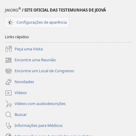
pessoas
pessoas
®
JW.ORG
/ SITE OFICIAL DAS TESTEMUNHAS DE JEOVÁ
gostariam
gostariam
de
de
Configurações de aparência
fazer
fazer
a
a
Links rápidos
Deus
Deus
Peça uma Visita
Encontre uma Reunião
(abre
nova
Encontre um Local de Congresso
(abre
janela)
nova
Novidades
janela)
Vídeos
Vídeos com audiodescrições
Buscar
Informações para Médicos