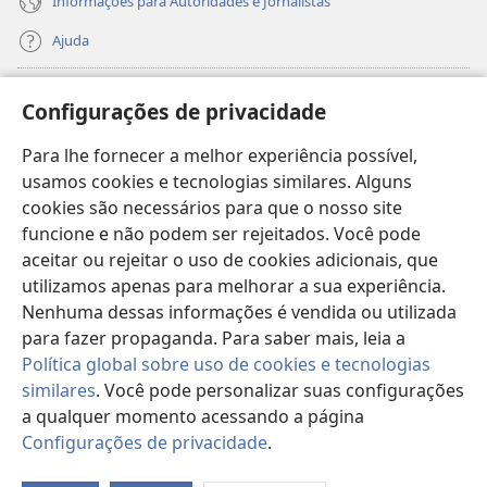
Informações para Autoridades e Jornalistas
Ajuda
Donativos
(abre
Configurações de privacidade
nova
janela)
Para lhe fornecer a melhor experiência possível,
Biblioteca On-line da Torre de Vigia™
(abre
usamos cookies e tecnologias similares. Alguns
nova
®
JW Hub
cookies são necessários para que o nosso site
janela)
(abre
funcione e não podem ser rejeitados. Você pode
nova
®
JW Library
janela)
aceitar ou rejeitar o uso de cookies adicionais, que
utilizamos apenas para melhorar a sua experiência.
Watchtower Library
Nenhuma dessas informações é vendida ou utilizada
para fazer propaganda. Para saber mais, leia a
Política global sobre uso de cookies e tecnologias
similares
. Você pode personalizar suas configurações
Copyright
© 2026 Watch Tower Bible and Tract Society of Pennsylvania.
a qualquer momento acessando a página
TERMOS DE USO
|
POLÍTICA DE PRIVACIDADE
|
CONFIGURAÇÕES DE
Configurações de privacidade
.
Mo
PRIVACIDADE
ta