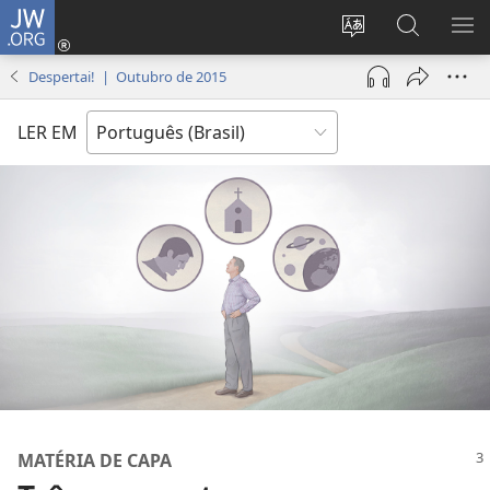
JW.ORG
Log
in
Mudar
Buscar
EXI
(abre
o
no
ME
Despertai! | Outubro de 2015
nova
idioma
JW.ORG
janela)
do
LER EM
site
MATÉRIA DE CAPA