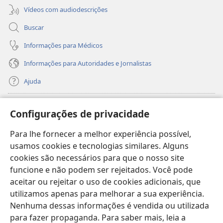
Vídeos com audiodescrições
Buscar
Informações para Médicos
Informações para Autoridades e Jornalistas
Ajuda
Donativos
(abre
Configurações de privacidade
nova
janela)
Para lhe fornecer a melhor experiência possível,
Biblioteca On-line da Torre de Vigia™
(abre
usamos cookies e tecnologias similares. Alguns
nova
®
JW Hub
cookies são necessários para que o nosso site
janela)
(abre
funcione e não podem ser rejeitados. Você pode
nova
®
JW Library
janela)
aceitar ou rejeitar o uso de cookies adicionais, que
utilizamos apenas para melhorar a sua experiência.
Watchtower Library
Nenhuma dessas informações é vendida ou utilizada
para fazer propaganda. Para saber mais, leia a