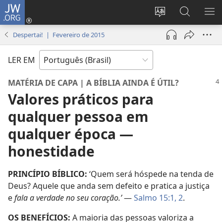
JW.ORG
Log
in
Mudar
Buscar
EXI
(abre
o
no
ME
Despertai! | Fevereiro de 2015
nova
idioma
JW.ORG
janela)
do
LER EM
site
MATÉRIA DE CAPA | A BÍBLIA AINDA É ÚTIL?
Valores práticos para
qualquer pessoa em
qualquer época —
honestidade
PRINCÍPIO BÍBLICO:
‘Quem será hóspede na tenda de
Deus? Aquele que anda sem defeito e pratica a justiça
e
fala a verdade no seu coração.’
—
Salmo 15:1, 2
.
OS BENEFÍCIOS:
A maioria das pessoas valoriza a