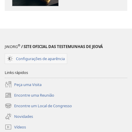
DESPERTAI!
DESPERTAI!
A
A
Bíblia
Bíblia
ainda
ainda
é
é
útil?
útil?
®
JW.ORG
/ SITE OFICIAL DAS TESTEMUNHAS DE JEOVÁ
Configurações de aparência
Links rápidos
Peça uma Visita
Encontre uma Reunião
(abre
nova
Encontre um Local de Congresso
(abre
janela)
nova
Novidades
janela)
Vídeos