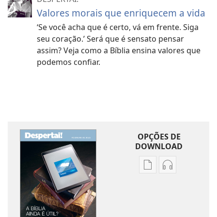
Valores morais que enriquecem a vida
‘Se você acha que é certo, vá em frente. Siga
seu coração.’ Será que é sensato pensar
assim? Veja como a Bíblia ensina valores que
podemos confiar.
OPÇÕES DE
DOWNLOAD
Opções
Opções
de
de
download
download
de
de
publicações
áudio