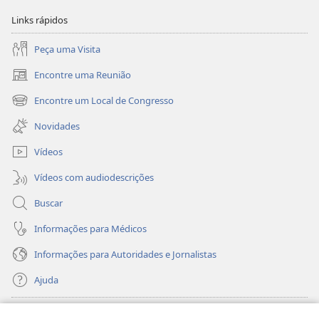
Links rápidos
Peça uma Visita
Encontre uma Reunião
(abre
nova
Encontre um Local de Congresso
(abre
janela)
nova
Novidades
janela)
Vídeos
Vídeos com audiodescrições
Buscar
Informações para Médicos
Informações para Autoridades e Jornalistas
Ajuda
Donativos