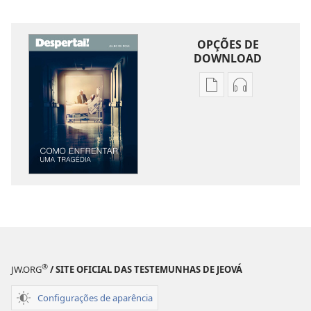
OPÇÕES DE
DOWNLOAD
Opções
Opções
de
de
download
download
de
de
publicações
áudio
DESPERTAI!
DESPERTAI!
Como
Como
enfrentar
enfrentar
uma
uma
tragédia
tragédia
®
JW.ORG
/ SITE OFICIAL DAS TESTEMUNHAS DE JEOVÁ
Configurações de aparência