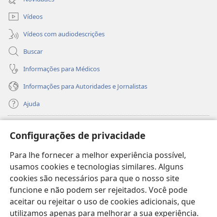
janela)
Vídeos
Vídeos com audiodescrições
Buscar
Informações para Médicos
Informações para Autoridades e Jornalistas
Ajuda
Donativos
(abre
Configurações de privacidade
nova
janela)
Para lhe fornecer a melhor experiência possível,
Biblioteca On-line da Torre de Vigia™
(abre
usamos cookies e tecnologias similares. Alguns
nova
®
JW Hub
cookies são necessários para que o nosso site
janela)
(abre
funcione e não podem ser rejeitados. Você pode
nova
®
JW Library
janela)
aceitar ou rejeitar o uso de cookies adicionais, que
utilizamos apenas para melhorar a sua experiência.