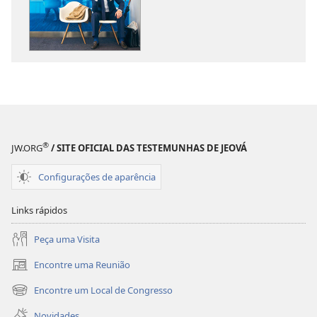
download
download
de
de
publicações
áudio
DESPERTAI!
DESPERTAI!
Como
Como
controlar
controlar
o
o
estresse
estresse
®
JW.ORG
/ SITE OFICIAL DAS TESTEMUNHAS DE JEOVÁ
Configurações de aparência
Links rápidos
Peça uma Visita
Encontre uma Reunião
(abre
nova
Encontre um Local de Congresso
(abre
janela)
nova
Novidades