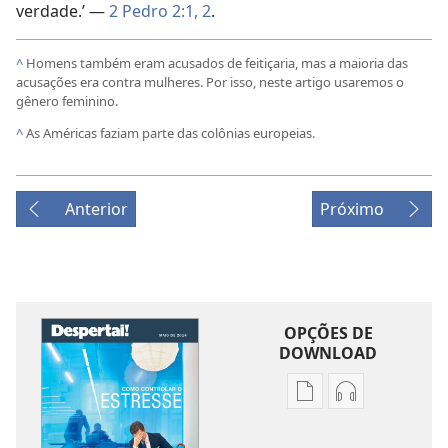
verdade.’ —
2 Pedro 2:1, 2
.
^
Homens também eram acusados de feitiçaria, mas a maioria das
acusações era contra mulheres. Por isso, neste artigo usaremos o
gênero feminino.
^
As Américas faziam parte das colônias europeias.
Anterior
Próximo
OPÇÕES DE
DOWNLOAD
Opções
Opções
de
de