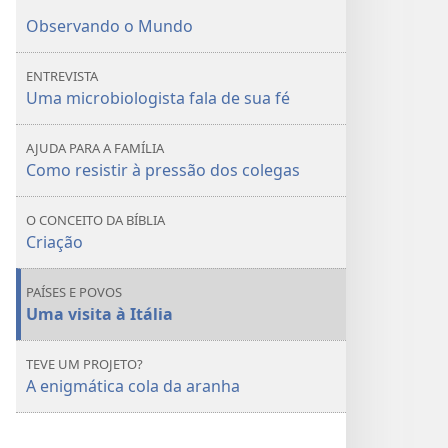
você
você
Observando o Mundo
ENTREVISTA
Uma microbiologista fala de sua fé
AJUDA PARA A FAMÍLIA
Como resistir à pressão dos colegas
O CONCEITO DA BÍBLIA
Criação
PAÍSES E POVOS
Uma visita à Itália
TEVE UM PROJETO?
A enigmática cola da aranha