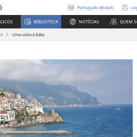
á
Português (Brasil)
Lo
Selecione
(a
o
n
BLICOS
BIBLIOTECA
NOTÍCIAS
QUEM 
idioma
ja
14
Uma visita à Itália