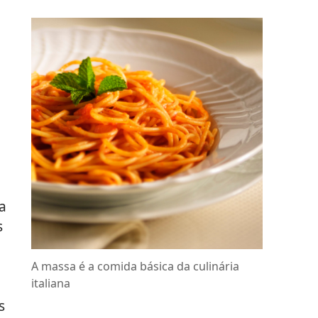
a
s
A massa é a comida básica da culinária
italiana
s