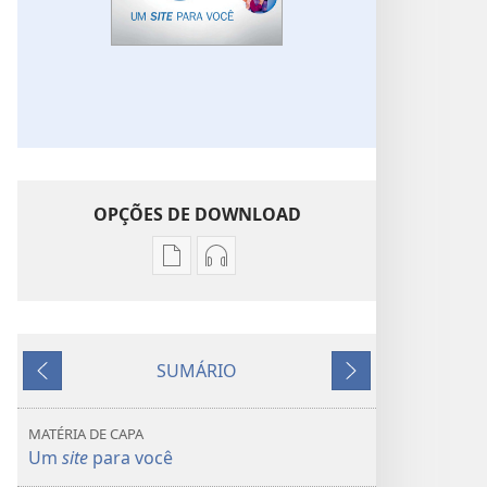
OPÇÕES DE DOWNLOAD
Opções
Opções
de
de
download
download
de
de
SUMÁRIO
publicações
áudio
Anterior
Próximo
DESPERTAI!
DESPERTAI!
Um
Um
MATÉRIA DE CAPA
site
site
Um
site
para você
para
para