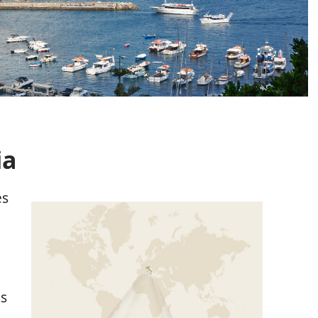
ia
es
s