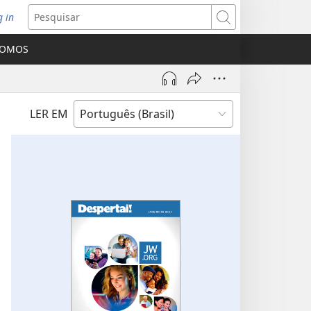
g in
bre
Pesquisar
ova
SOMOS
nela)
LER EM