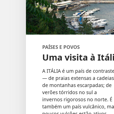
PAÍSES E POVOS
Uma visita à Itál
A ITÁLIA é um país de contrast
— de praias extensas a cadeias
de montanhas escarpadas; de
verões tórridos no sul a
invernos rigorosos no norte. É
também um país vulcânico, ma
poucos vulcões estão ativos,