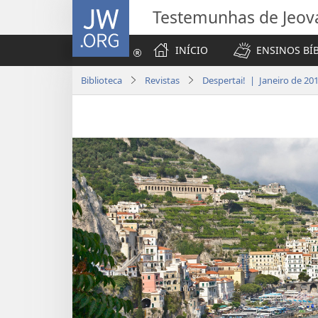
JW.ORG
Testemunhas de Jeov
INÍCIO
ENSINOS BÍ
Biblioteca
Revistas
Despertai! | Janeiro de 20