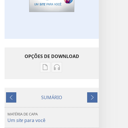
OPÇÕES DE DOWNLOAD
Opções
Opções
de
de
download
download
de
de
SUMÁRIO
publicações
áudio
Anterior
Próximo
DESPERTAI!
DESPERTAI!
Um
Um
MATÉRIA DE CAPA
site
site
Um
site
para você
para
para