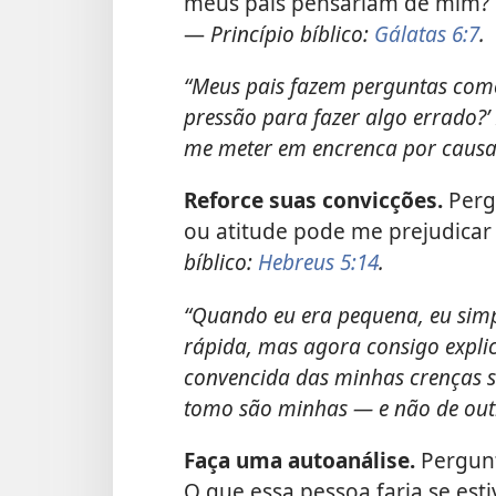
meus pais pensariam de mim? 
—
Princípio bíblico:
Gálatas 6:7
.
“Meus pais fazem perguntas como
pressão para fazer algo errado?’
me meter em encrenca por causa 
Reforce suas convicções.
Perg
ou atitude pode me prejudicar
bíblico:
Hebreus 5:14
.
“Quando eu era pequena, eu simp
rápida, mas agora consigo explic
convencida das minhas crenças so
tomo são minhas — e não de outr
Faça uma autoanálise.
Pergunt
O que essa pessoa faria se es