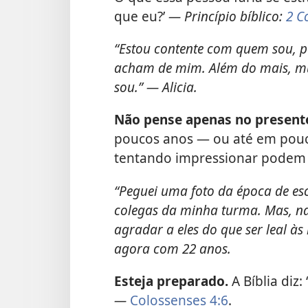
que eu?’
— Princípio bíblico:
2 C
“Estou contente com quem sou, po
acham de mim. Além do mais, mui
sou.” — Alicia.
Não pense apenas no present
poucos anos — ou até em pouc
tentando impressionar podem n
“Peguei uma foto da época de es
colegas da minha turma. Mas, n
agradar a eles do que ser leal às
agora com 22 anos.
Esteja preparado.
A Bíblia diz
—
Colossenses 4:6
.