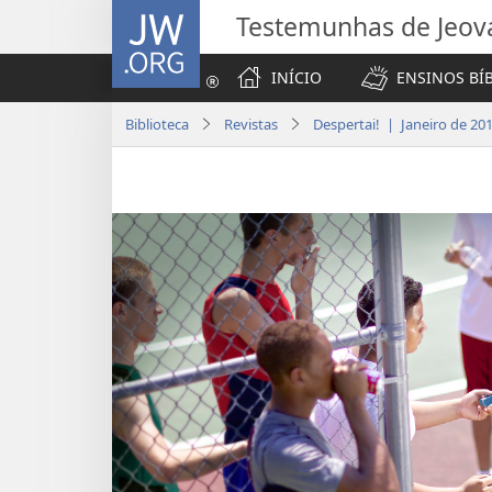
JW.ORG
Testemunhas de Jeov
INÍCIO
ENSINOS BÍ
Biblioteca
Revistas
Despertai! | Janeiro de 20