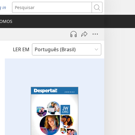
g in
bre
Pesquisar
ova
SOMOS
nela)
LER EM