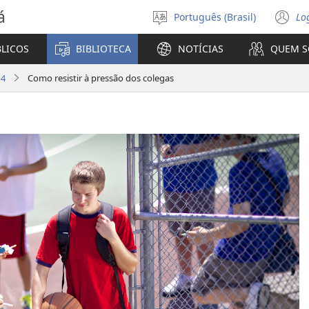
á
Português (Brasil)
Lo
Selecione
(a
o
n
BLICOS
BIBLIOTECA
NOTÍCIAS
QUEM 
idioma
ja
14
Como resistir à pressão dos colegas