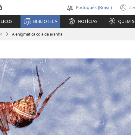
á
Português (Brasil)
Lo
Selecione
(a
o
n
BLICOS
BIBLIOTECA
NOTÍCIAS
QUEM 
idioma
ja
14
A enigmática cola da aranha