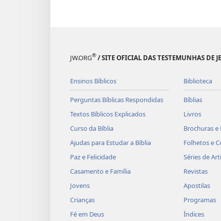
®
JW.ORG
/ SITE OFICIAL DAS TESTEMUNHAS DE J
Ensinos Bíblicos
Biblioteca
Perguntas Bíblicas Respondidas
Bíblias
Textos Bíblicos Explicados
Livros
Curso da Bíblia
Brochuras e 
Ajudas para Estudar a Bíblia
Folhetos e C
Paz e Felicidade
Séries de Art
Casamento e Família
Revistas
Jovens
Apostilas
Crianças
Programas
Fé em Deus
Índices