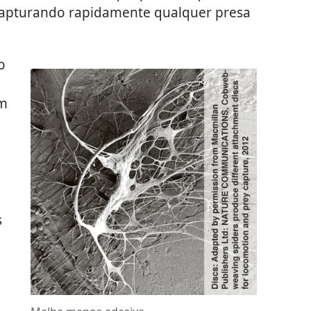
 capturando rapidamente qualquer presa
o
am
s