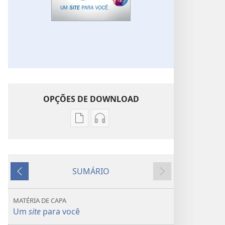
OPÇÕES DE DOWNLOAD
Opções
Opções
de
de
download
download
de
de
SUMÁRIO
publicações
áudio
Anterior
Próximo
DESPERTAI!
DESPERTAI!
Um
Um
MATÉRIA DE CAPA
site
site
Um
site
para você
para
para