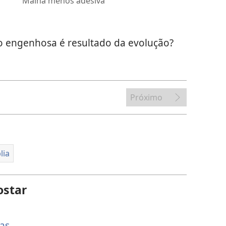
Malha menos adesiva
ão engenhosa é resultado da evolução?
Próximo
lia
ostar
as