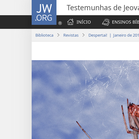
JW.ORG
Testemunhas de Jeov
INÍCIO
ENSINOS BÍ
Biblioteca
Revistas
Despertai! | Janeiro de 20