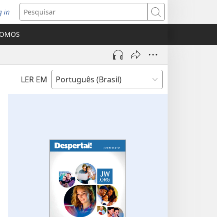
g in
bre
Pesquisar
ova
SOMOS
nela)
LER EM