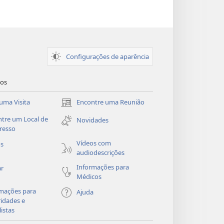
Configurações de aparência
dos
uma Visita
Encontre uma Reunião
(abre
nova
tre um Local de
Novidades
janela)
resso
Vídeos com
os
audiodescrições
Informações para
ar
Médicos
mações para
Ajuda
idades e
listas