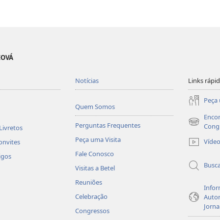
EOVÁ
Notícias
Links rápi
Peça 
Quem Somos
Encon
Perguntas Frequentes
(abre
Cong
Livretos
nova
Peça uma Visita
Víde
onvites
janela)
Fale Conosco
igos
Busc
Visitas a Betel
Reuniões
Infor
Celebração
Autor
Jorna
Congressos