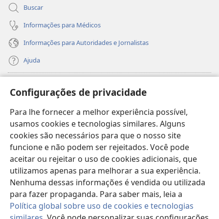
Buscar
Informações para Médicos
Informações para Autoridades e Jornalistas
Ajuda
Donativos
(abre
Configurações de privacidade
nova
janela)
Para lhe fornecer a melhor experiência possível,
Biblioteca On-line da Torre de Vigia™
(abre
usamos cookies e tecnologias similares. Alguns
nova
®
JW Hub
cookies são necessários para que o nosso site
janela)
(abre
funcione e não podem ser rejeitados. Você pode
nova
®
JW Library
janela)
aceitar ou rejeitar o uso de cookies adicionais, que
utilizamos apenas para melhorar a sua experiência.
Watchtower Library
Nenhuma dessas informações é vendida ou utilizada
para fazer propaganda. Para saber mais, leia a
Política global sobre uso de cookies e tecnologias
similares
. Você pode personalizar suas configurações