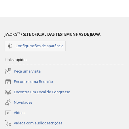
Três
Três
coisas
coisas
que
que
o
o
dinheiro
dinheiro
®
JW.ORG
/ SITE OFICIAL DAS TESTEMUNHAS DE JEOVÁ
não
não
pode
pode
Configurações de aparência
comprar
comprar
Links rápidos
Peça uma Visita
Encontre uma Reunião
(abre
nova
Encontre um Local de Congresso
(abre
janela)
nova
Novidades
janela)
Vídeos
Vídeos com audiodescrições