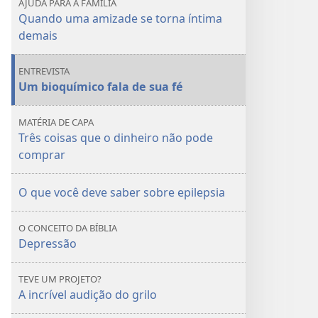
AJUDA PARA A FAMÍLIA
o
o
Quando uma amizade se torna íntima
dinheiro
dinheiro
demais
não
não
pode
pode
ENTREVISTA
comprar
comprar
Um bioquímico fala de sua fé
MATÉRIA DE CAPA
Três coisas que o dinheiro não pode
comprar
O que você deve saber sobre epilepsia
O CONCEITO DA BÍBLIA
Depressão
TEVE UM PROJETO?
A incrível audição do grilo