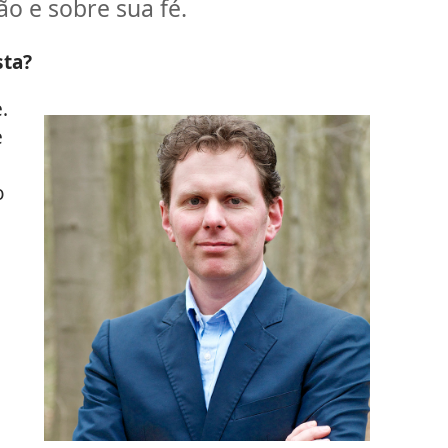
ão e sobre sua fé.
sta?
.
e
o