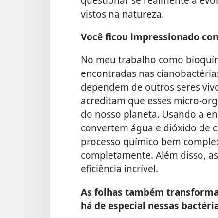
questionar se realmente a evo
vistos na natureza.
Você ficou impressionado co
No meu trabalho como bioquími
encontradas nas cianobactéri
dependem de
outros seres viv
acreditam que esses micro-org
do nosso planeta. Usando a ene
convertem água e dióxido de 
processo químico bem complex
completamente. Além disso, a
eficiência incrível.
As folhas também transformam
há de especial nessas bactéri