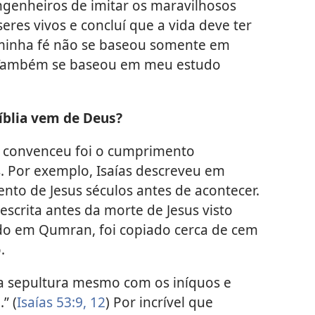
ngenheiros de imitar os maravilhosos
res vivos e concluí que a vida deve ter
 minha fé não se baseou somente em
. Também se baseou em meu estudo
íblia vem de Deus?
 convenceu foi o cumprimento
s. Por exemplo, Isaías descreveu em
nto de Jesus séculos antes de acontecer.
escrita antes da morte de Jesus visto
ado em Qumran, foi copiado cerca de cem
.
 sua sepultura mesmo com os iníquos e
” (
Isaías 53:9,
12
) Por incrível que