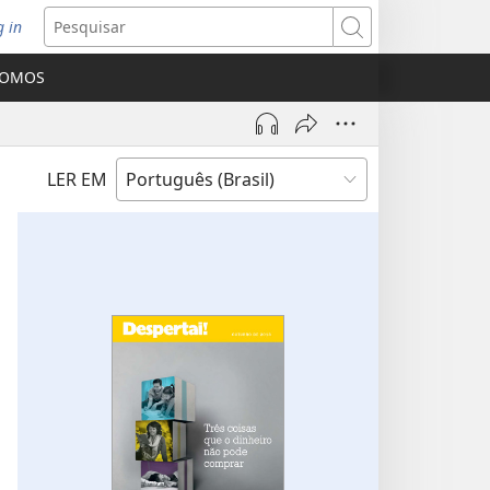
g in
bre
Pesquisar
ova
SOMOS
nela)
LER EM