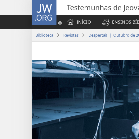
JW.ORG
Testemunhas de Jeov
INÍCIO
ENSINOS BÍ
Biblioteca
Revistas
Despertai! | Outubro de 2