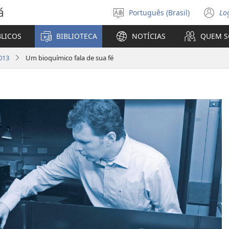
á
Português (Brasil)
Lo
Selecione
(a
o
n
BLICOS
BIBLIOTECA
NOTÍCIAS
QUEM 
idioma
ja
013
Um bioquímico fala de sua fé