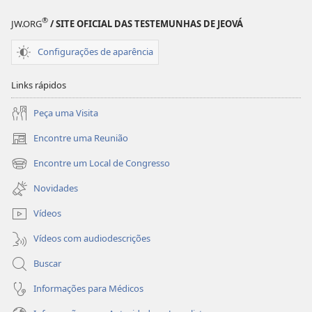
ficção
ficção
®
JW.ORG
/ SITE OFICIAL DAS TESTEMUNHAS DE JEOVÁ
e
e
fantasia
fantasia
Configurações de aparência
Links rápidos
Peça uma Visita
Encontre uma Reunião
(abre
nova
Encontre um Local de Congresso
(abre
janela)
nova
Novidades
janela)
Vídeos
Vídeos com audiodescrições
Buscar
Informações para Médicos