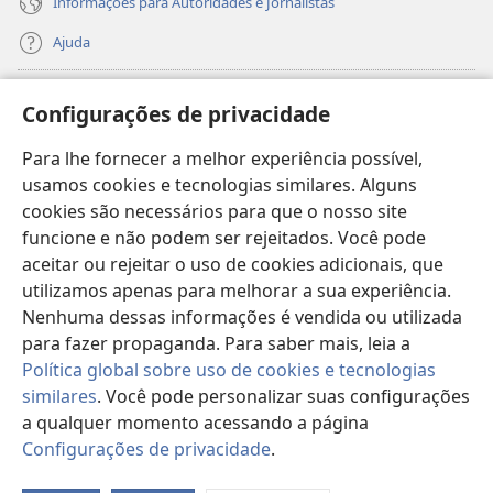
Informações para Autoridades e Jornalistas
Ajuda
Donativos
(abre
Configurações de privacidade
nova
janela)
Para lhe fornecer a melhor experiência possível,
Biblioteca On-line da Torre de Vigia™
(abre
usamos cookies e tecnologias similares. Alguns
nova
®
JW Hub
cookies são necessários para que o nosso site
janela)
(abre
funcione e não podem ser rejeitados. Você pode
nova
®
JW Library
janela)
aceitar ou rejeitar o uso de cookies adicionais, que
utilizamos apenas para melhorar a sua experiência.
Watchtower Library
Nenhuma dessas informações é vendida ou utilizada
para fazer propaganda. Para saber mais, leia a
Política global sobre uso de cookies e tecnologias
similares
. Você pode personalizar suas configurações
a qualquer momento acessando a página
Copyright
© 2026 Watch Tower Bible and Tract Society of Pennsylvania.
TERMOS DE USO
|
POLÍTICA DE PRIVACIDADE
|
CONFIGURAÇÕES DE
Configurações de privacidade
.
Mo
PRIVACIDADE
ta