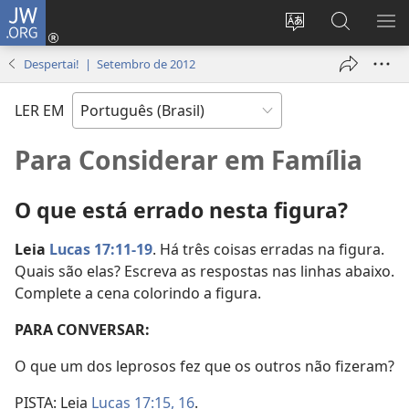
JW.ORG
Log
in
Mudar
Buscar
EXI
(abre
o
no
ME
Despertai! | Setembro de 2012
nova
idioma
JW.ORG
janela)
do
LER EM
site
Para Considerar em Família
O que está errado nesta figura?
Leia
Lucas 17:11-19
. Há três coisas erradas na figura.
Quais são elas? Escreva as respostas nas linhas abaixo.
Complete a cena colorindo a figura.
PARA CONVERSAR:
O que um dos leprosos fez que os outros não fizeram?
PISTA: Leia
Lucas 17:15, 16
.