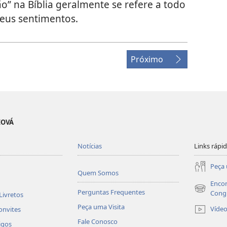
o” na Bíblia geralmente se refere a todo
seus sentimentos.
Próximo
EOVÁ
Notícias
Links rápi
Peça 
Quem Somos
Encon
Perguntas Frequentes
(abre
Cong
Livretos
nova
Peça uma Visita
Víde
onvites
janela)
Fale Conosco
igos