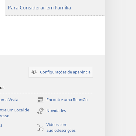
Para Considerar em Família
Configurações de aparência
dos
uma Visita
Encontre uma Reunião
(abre
nova
tre um Local de
Novidades
janela)
resso
Vídeos com
os
audiodescrições