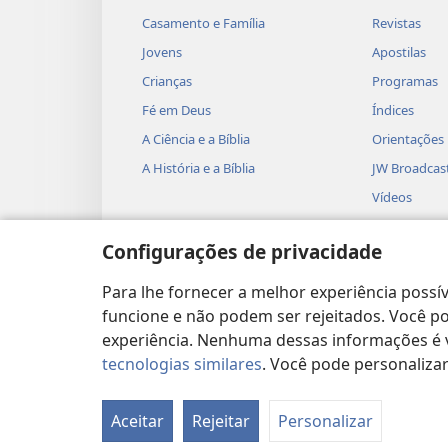
Casamento e Família
Revistas
Jovens
Apostilas
Crianças
Programas
Fé em Deus
Índices
A Ciência e a Bíblia
Orientações
A História e a Bíblia
JW Broadcas
Vídeos
Músicas
Configurações de privacidade
Peças Teatra
Leituras Bíb
Para lhe fornecer a melhor experiência possív
funcione e não podem ser rejeitados. Você pod
experiência. Nenhuma dessas informações é ve
tecnologias similares
. Você pode personaliz
Copyright
© 2026 Watch Tower Bible and T
Aceitar
Rejeitar
Personalizar