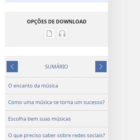
OPÇÕES DE DOWNLOAD
Opções
Opções
de
de
download
download
de
de
SUMÁRIO
publicações
áudio
Anterior
Próximo
DESPERTAI!
DESPERTAI!
Agosto de 2011
Agosto de 2011
O encanto da música
Como uma música se torna um sucesso?
Escolha bem suas músicas
O que preciso saber sobre redes sociais?