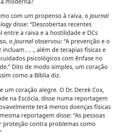
na moderna?
lmo com um propenso à raiva, o
Journal
ology
disse: “Descobertas recentes
 entre a raiva e a hostilidade e DCs
sso, o
Journal
observou: “A prevenção e o
incluam . . ., além de terapias físicas e
 cuidados psicológicos com ênfase no
dade.” Dito de modo simples, um coração
sim como a Bíblia diz.
de um coração alegre. O Dr. Derek Cox,
úde na Escócia, disse numa reportagem
provavelmente terá menos doenças físicas
A mesma reportagem disse: “As pessoas
r proteção contra problemas como
”