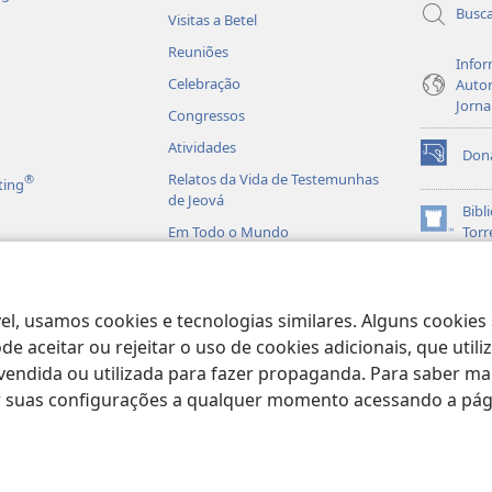
Busc
Visitas a Betel
Reuniões
Infor
Celebração
Autor
Jorna
Congressos
Atividades
Don
(abre
Relatos da Vida de Testemunhas
®
ting
nova
de Jeová
janela)
Bibl
(abre
Em Todo o Mundo
Torr
nova
JW L
janela)
is em Áudio
licas Dramatizadas
el, usamos cookies e tecnologias similares. Alguns cookies
e aceitar ou rejeitar o uso de cookies adicionais, que uti
ndida ou utilizada para fazer propaganda. Para saber mais
ar suas configurações a qualquer momento acessando a pá
ract Society of Pennsylvania.
TERMOS DE USO
|
POLÍTICA DE PRIVACIDA