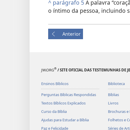
^
parágrafo 5
A palavra “coraçã
o íntimo da pessoa, incluindo 
Anterior
®
JW.ORG
/ SITE OFICIAL DAS TESTEMUNHAS DE J
Ensinos Bíblicos
Biblioteca
Perguntas Bíblicas Respondidas
Bíblias
Textos Bíblicos Explicados
Livros
Curso da Bíblia
Brochuras e 
Ajudas para Estudar a Bíblia
Folhetos e C
Paz e Felicidade
Séries de Art