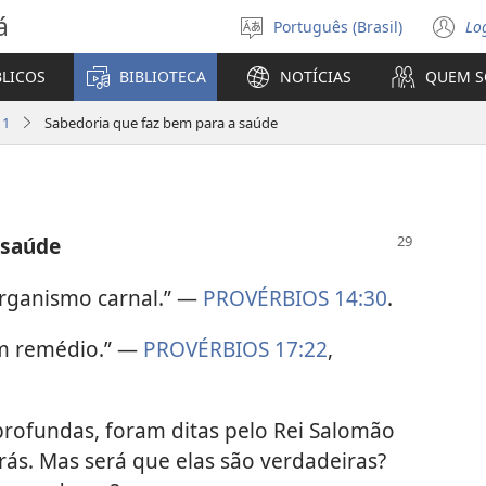
á
Português (Brasil)
Lo
Selecione
(a
o
n
BLICOS
BIBLIOTECA
NOTÍCIAS
QUEM 
idioma
ja
11
Sabedoria que faz bem para a saúde
 saúde
organismo carnal.” —
PROVÉRBIOS 14:30
.
om remédio.” —
PROVÉRBIOS 17:22
,
profundas, foram ditas pelo Rei Salomão
trás. Mas será que elas são verdadeiras?