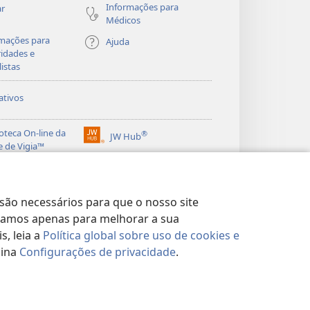
Informações para
ar
Médicos
mações para
Ajuda
idades e
listas
ativos
ioteca On-line da
®
JW Hub
(abre
e de Vigia™
nova
®
janela)
ibrary
Watchtower Library
 são necessários para que o nosso site
lizamos apenas para melhorar a sua
, leia a
Política global sobre uso de cookies e
gina
Configurações de privacidade
.
DE
|
CONFIGURAÇÕES DE PRIVACIDADE