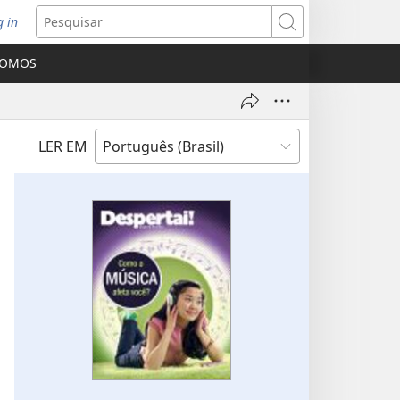
g in
bre
Pesquisar
ova
SOMOS
nela)
LER EM