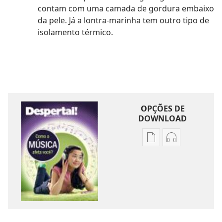
contam com uma camada de gordura embaixo
da pele. Já a lontra-marinha tem outro tipo de
isolamento térmico.
OPÇÕES DE
DOWNLOAD
Opções
Opções
de
de
download
download
de
de
publicações
áudio
DESPERTAI!
DESPERTAI!
Agosto de 2011
Agosto de 20