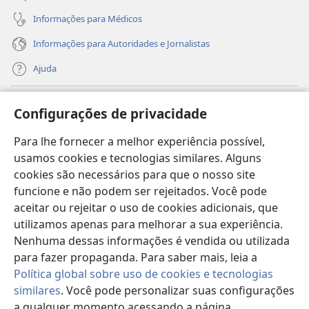
Informações para Médicos
Informações para Autoridades e Jornalistas
Ajuda
Donativos
(abre
Configurações de privacidade
nova
janela)
Para lhe fornecer a melhor experiência possível,
Biblioteca On-line da Torre de Vigia™
(abre
usamos cookies e tecnologias similares. Alguns
nova
®
JW Hub
cookies são necessários para que o nosso site
janela)
(abre
funcione e não podem ser rejeitados. Você pode
nova
®
JW Library
janela)
aceitar ou rejeitar o uso de cookies adicionais, que
utilizamos apenas para melhorar a sua experiência.
Watchtower Library
Nenhuma dessas informações é vendida ou utilizada
para fazer propaganda. Para saber mais, leia a
Política global sobre uso de cookies e tecnologias
similares
. Você pode personalizar suas configurações
a qualquer momento acessando a página
Copyright
© 2026 Watch Tower Bible and Tract Society of Pennsylvania.