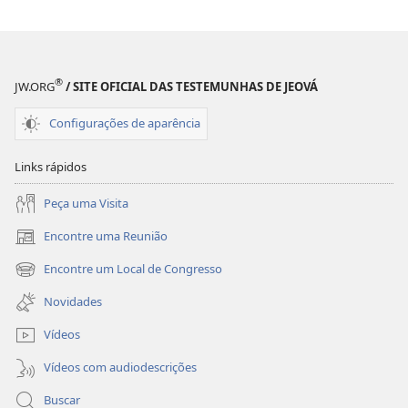
®
JW.ORG
/ SITE OFICIAL DAS TESTEMUNHAS DE JEOVÁ
Configurações de aparência
Links rápidos
Peça uma Visita
Encontre uma Reunião
(abre
nova
Encontre um Local de Congresso
(abre
janela)
nova
Novidades
janela)
Vídeos
Vídeos com audiodescrições
Buscar