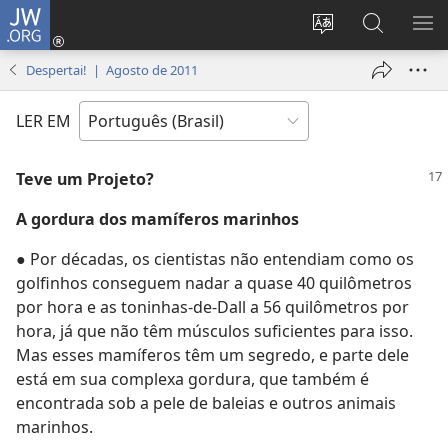
JW.ORG
Log
in
Mudar
Buscar
EXI
(abre
o
no
ME
Despertai! | Agosto de 2011
nova
idioma
JW.ORG
janela)
do
LER EM
site
Teve um Projeto?
A gordura dos mamíferos marinhos
● Por décadas, os cientistas não entendiam como os
golfinhos conseguem nadar a quase 40 quilômetros
por hora e as toninhas-de-Dall a 56 quilômetros por
hora, já que não têm músculos suficientes para isso.
Mas esses mamíferos têm um segredo, e parte dele
está em sua complexa gordura, que também é
encontrada sob a pele de baleias e outros animais
marinhos.