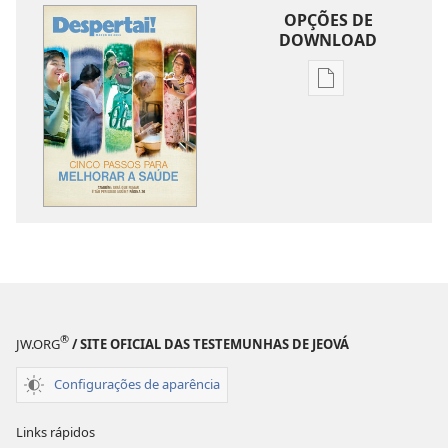
OPÇÕES DE
DOWNLOAD
Opções
de
download
de
publicações
DESPERTAI!
Março de 2011
®
JW.ORG
/ SITE OFICIAL DAS TESTEMUNHAS DE JEOVÁ
Configurações de aparência
Links rápidos