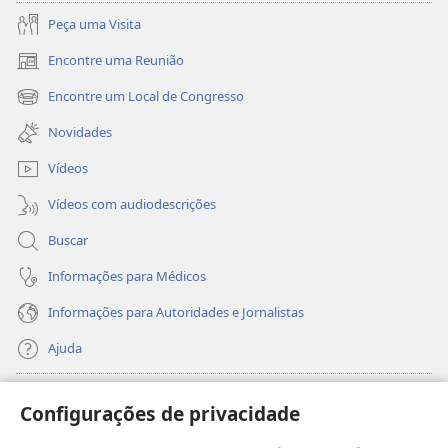
Peça uma Visita
Encontre uma Reunião
(abre
nova
Encontre um Local de Congresso
(abre
janela)
nova
Novidades
janela)
Vídeos
Vídeos com audiodescrições
Buscar
Informações para Médicos
Informações para Autoridades e Jornalistas
Ajuda
Donativos
(abre
Configurações de privacidade
nova
janela)