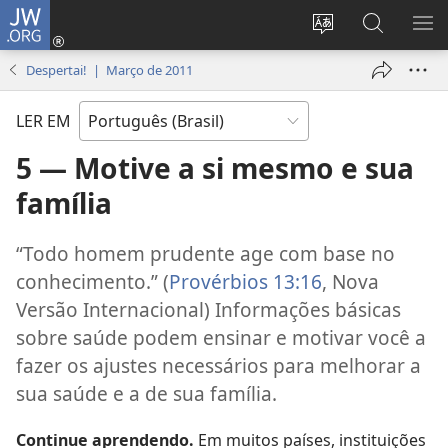
JW.ORG
Log
in
Mudar
Buscar
EXI
(abre
o
no
ME
Despertai! | Março de 2011
nova
idioma
JW.ORG
janela)
do
LER EM
site
5 — Motive a si mesmo e sua
família
“Todo homem prudente age com base no
conhecimento.” (
Provérbios 13:16
, Nova
Versão Internacional) Informações básicas
sobre saúde podem ensinar e motivar você a
fazer os ajustes necessários para melhorar a
sua saúde e a de sua família.
Continue aprendendo.
Em muitos países, instituições