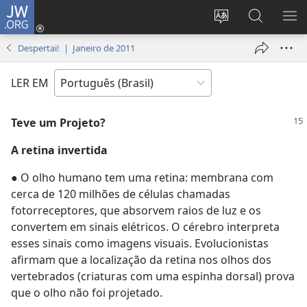
JW.ORG
Log
in
Mudar
Buscar
EXI
(abre
o
no
ME
Despertai! | Janeiro de 2011
nova
idioma
JW.ORG
janela)
do
LER EM
site
Teve um Projeto?
A retina invertida
● O olho humano tem uma retina: membrana com
cerca de 120 milhões de células chamadas
fotorreceptores, que absorvem raios de luz e os
convertem em sinais elétricos. O cérebro interpreta
esses sinais como imagens visuais. Evolucionistas
afirmam que a localização da retina nos olhos dos
vertebrados (criaturas com uma espinha dorsal) prova
que o olho não foi projetado.