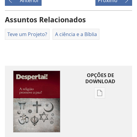
Anterior
Próximo
Assuntos Relacionados
Teve um Projeto?
A ciência e a Bíblia
OPÇÕES DE
DOWNLOAD
Opções
de
download
de
publicações
DESPERTAI!