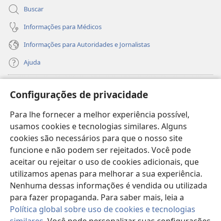
Buscar
Informações para Médicos
Informações para Autoridades e Jornalistas
Ajuda
Donativos
(abre
Configurações de privacidade
nova
janela)
Para lhe fornecer a melhor experiência possível,
Biblioteca On-line da Torre de Vigia™
(abre
usamos cookies e tecnologias similares. Alguns
nova
®
JW Hub
cookies são necessários para que o nosso site
janela)
(abre
funcione e não podem ser rejeitados. Você pode
nova
®
JW Library
janela)
aceitar ou rejeitar o uso de cookies adicionais, que
utilizamos apenas para melhorar a sua experiência.
Watchtower Library
Nenhuma dessas informações é vendida ou utilizada
para fazer propaganda. Para saber mais, leia a
Política global sobre uso de cookies e tecnologias