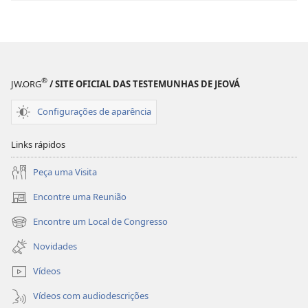
Janeiro de 2011
®
JW.ORG
/ SITE OFICIAL DAS TESTEMUNHAS DE JEOVÁ
Configurações de aparência
Links rápidos
Peça uma Visita
Encontre uma Reunião
(abre
nova
Encontre um Local de Congresso
(abre
janela)
nova
Novidades
janela)
Vídeos
Vídeos com audiodescrições