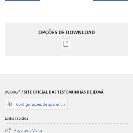
OPÇÕES DE DOWNLOAD
Opções
de
download
de
publicações
DESPERTAI!
Dezembro de 2009
®
JW.ORG
/ SITE OFICIAL DAS TESTEMUNHAS DE JEOVÁ
Configurações de aparência
Links rápidos
Peça uma Visita