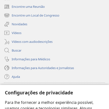
Encontre uma Reunião
(abre
nova
Encontre um Local de Congresso
(abre
janela)
nova
Novidades
janela)
Vídeos
Vídeos com audiodescrições
Buscar
Informações para Médicos
Informações para Autoridades e Jornalistas
Ajuda
Donativos
(abre
Configurações de privacidade
nova
janela)
Para lhe fornecer a melhor experiência possível,
Biblioteca On-line da Torre de Vigia™
(abre
usamos cookies e tecnologias similares. Alguns