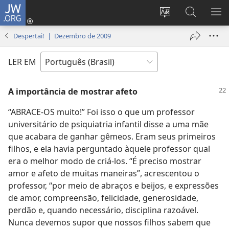
JW.ORG
Log
in
Mudar
Buscar
EXI
(abre
o
no
ME
Despertai! | Dezembro de 2009
nova
idioma
JW.ORG
janela)
do
LER EM
site
A importância de mostrar afeto
“ABRACE-OS muito!” Foi isso o que um professor
universitário de psiquiatria infantil disse a uma mãe
que acabara de ganhar gêmeos. Eram seus primeiros
filhos, e ela havia perguntado àquele professor qual
era o melhor modo de criá-los. “É preciso mostrar
amor e afeto de muitas maneiras”, acrescentou o
professor, “por meio de abraços e beijos, e expressões
de amor, compreensão, felicidade, generosidade,
perdão e, quando necessário, disciplina razoável.
Nunca devemos supor que nossos filhos sabem que