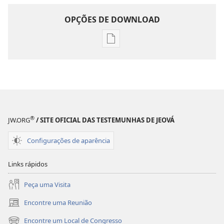
OPÇÕES DE DOWNLOAD
Opções
de
download
de
publicações
DESPERTAI!
Novembro de 2007
®
JW.ORG
/ SITE OFICIAL DAS TESTEMUNHAS DE JEOVÁ
Configurações de aparência
Links rápidos
Peça uma Visita
Encontre uma Reunião
(abre
nova
Encontre um Local de Congresso