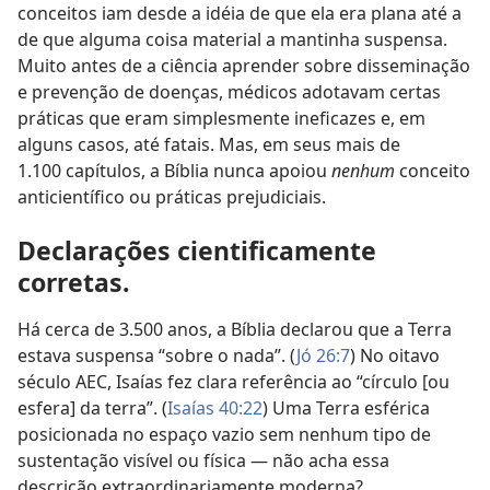
conceitos iam desde a idéia de que ela era plana até a
de que alguma coisa material a mantinha suspensa.
Muito antes de a ciência aprender sobre disseminação
e prevenção de doenças, médicos adotavam certas
práticas que eram simplesmente ineficazes e, em
alguns casos, até fatais. Mas, em seus mais de
1.100 capítulos, a Bíblia nunca apoiou
nenhum
conceito
anticientífico ou práticas prejudiciais.
Declarações cientificamente
corretas.
Há cerca de 3.500 anos, a Bíblia declarou que a Terra
estava suspensa “sobre o nada”. (
Jó 26:7
) No oitavo
século AEC, Isaías fez clara referência ao “círculo [ou
esfera] da terra”. (
Isaías 40:22
) Uma Terra esférica
posicionada no espaço vazio sem nenhum tipo de
sustentação visível ou física — não acha essa
descrição extraordinariamente moderna?