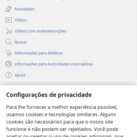
(abre
janela)
nova
Novidades
janela)
Vídeos
Vídeos com audiodescrições
Buscar
Informações para Médicos
Informações para Autoridades e Jornalistas
Ajuda
Donativos
(abre
Configurações de privacidade
nova
janela)
Para lhe fornecer a melhor experiência possível,
Biblioteca On-line da Torre de Vigia™
(abre
usamos cookies e tecnologias similares. Alguns
nova
®
JW Hub
cookies são necessários para que o nosso site
janela)
(abre
funcione e não podem ser rejeitados. Você pode
nova
®
JW Library
janela)
aceitar ou rejeitar o uso de cookies adicionais, que