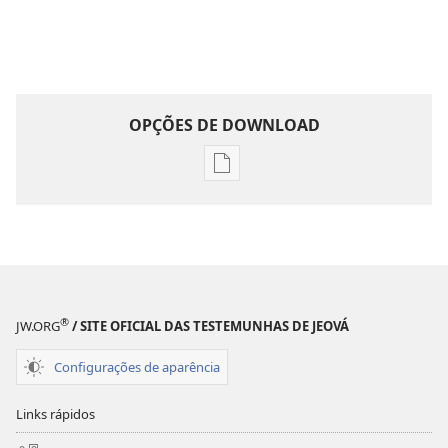
OPÇÕES DE DOWNLOAD
Opções
de
download
de
publicações
DESPERTAI!
8 de abril de 2004
®
JW.ORG
/ SITE OFICIAL DAS TESTEMUNHAS DE JEOVÁ
Configurações de aparência
Links rápidos