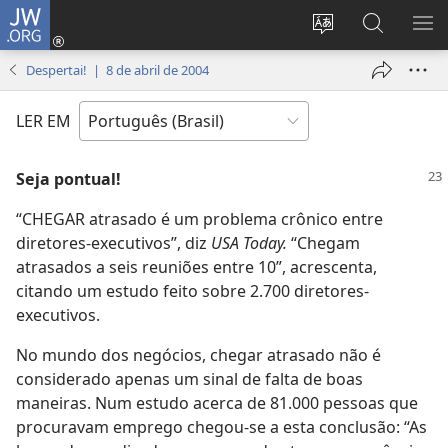
JW.ORG
Log
in
Mudar
Buscar
EXI
(abre
o
no
ME
Despertai! | 8 de abril de 2004
nova
idioma
JW.ORG
janela)
do
LER EM
site
Seja pontual!
“CHEGAR atrasado é um problema crônico entre
diretores-executivos”, diz
USA Today.
“Chegam
atrasados a seis reuniões entre 10”, acrescenta,
citando um estudo feito sobre 2.700 diretores-
executivos.
No mundo dos negócios, chegar atrasado não é
considerado apenas um sinal de falta de boas
maneiras. Num estudo acerca de 81.000 pessoas que
procuravam emprego chegou-se a esta conclusão: “As