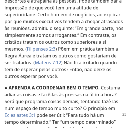
descortês e atrapalha as pessoas. Pode também dar a
impressão de que você tem uma atitude de
superioridade. Certo homem de negócios, ao explicar
por que muitos executivos tendem a chegar atrasados
às reuniões, admitiu o seguinte: “Em grande parte, nós
simplesmente somos arrogantes.” Em contraste, os
cristãos tratam os outros como superiores a si
mesmos. (
Filipenses 2:3
) Põem em prática também a
Regra Áurea e tratam os outros como gostariam de
ser tratados. (
Mateus 7:12
) Não fica irritado quando
tem de esperar pelos outros? Então, não deixe os
outros esperar por você.
● APRENDA A COORDENAR BEM O TEMPO.
Costuma
adiar as coisas e fazê-las às pressas na última hora?
Será que programa coisas demais, tentando fazê-las
num espaço de tempo muito curto? O princípio em
Eclesiastes 3:1
pode ser
útil: “Para tudo há um
tempo determinado.” Ter “um tempo determinado”