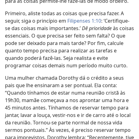
para as coisas permite-lhe fazê-las de modo ordeiro.
Primeiro, aliste todas as coisas que precisa fazer. A
seguir, siga o princípio em
Filipenses 1:10
: ‘Certifique-
se das coisas mais importantes.’
Dê prioridade
às coisas
essenciais. O que precisa ser feito sem falta? O que
pode ser deixado para mais tarde? Por fim, calcule
quanto tempo precisa para realizar as tarefas e
quando poderá fazê-las. Seja realista e evite
programar coisas demais num período muito curto.
Uma mulher chamada Dorothy dá o crédito a seus
pais que lhe ensinaram a ser pontual. Ela conta:
“Quando tínhamos de estar numa reunião cristã às
19h30, mamãe começava a nos aprontar uma hora e
45 minutos antes. Tínhamos de reservar tempo para
jantar, lavar a louça, vestir-nos e ir de carro até o local
da reunião. Tornou-se parte normal de nossa vida
sermos pontuais.” Às vezes, é preciso reservar tempo
para imprevistos. Dorothy lembra: “Recentemente, tive