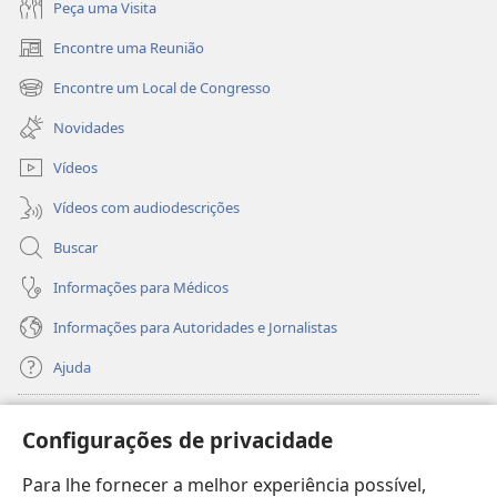
Peça uma Visita
Encontre uma Reunião
(abre
nova
Encontre um Local de Congresso
(abre
janela)
nova
Novidades
janela)
Vídeos
Vídeos com audiodescrições
Buscar
Informações para Médicos
Informações para Autoridades e Jornalistas
Ajuda
Donativos
(abre
Configurações de privacidade
nova
janela)
Para lhe fornecer a melhor experiência possível,
Biblioteca On-line da Torre de Vigia™
(abre