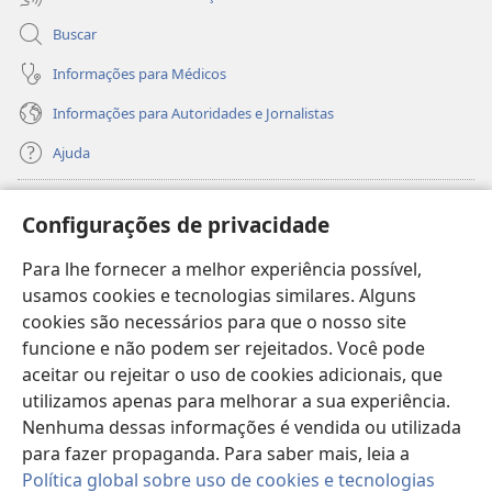
Buscar
Informações para Médicos
Informações para Autoridades e Jornalistas
Ajuda
Donativos
(abre
Configurações de privacidade
nova
janela)
Para lhe fornecer a melhor experiência possível,
Biblioteca On-line da Torre de Vigia™
(abre
usamos cookies e tecnologias similares. Alguns
nova
®
JW Hub
cookies são necessários para que o nosso site
janela)
(abre
funcione e não podem ser rejeitados. Você pode
nova
®
JW Library
janela)
aceitar ou rejeitar o uso de cookies adicionais, que
utilizamos apenas para melhorar a sua experiência.
Watchtower Library
Nenhuma dessas informações é vendida ou utilizada
para fazer propaganda. Para saber mais, leia a
Política global sobre uso de cookies e tecnologias