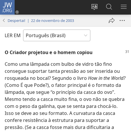
JW.ORG
Log
in
Mudar
Buscar
EXI
(abre
o
no
ME
Despertai! | 22 de novembro de 2003
nova
idioma
JW.ORG
janela)
do
LER EM
site
O Criador projetou e o homem copiou
Como uma lâmpada com bulbo de vidro tão fino
consegue suportar tanta pressão ao ser inserida ou
rosqueada no bocal? Segundo o livro
How in the World?
(Como É que Pode?), o fator principal é o formato da
lâmpada, que segue “o princípio da casca do ovo”.
Mesmo tendo a casca muito fina, o ovo não se quebra
com o peso da galinha, que se senta para chocá-lo.
Isso se deve ao seu formato. A curvatura da casca
confere resistência à estrutura para suportar a
pressão. (Se a casca fosse mais dura dificultaria a