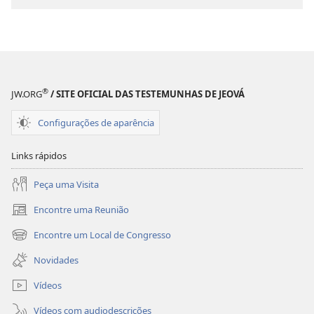
de
download
de
publicações
REVISTAS
22 de novembro de 2003
®
JW.ORG
/ SITE OFICIAL DAS TESTEMUNHAS DE JEOVÁ
Configurações de aparência
Links rápidos
Peça uma Visita
Encontre uma Reunião
(abre
nova
Encontre um Local de Congresso
(abre
janela)
nova
Novidades
janela)
Vídeos
Vídeos com audiodescrições