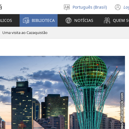
á
Português (Brasil)
Lo
Selecione
(a
o
n
BLICOS
BIBLIOTECA
NOTÍCIAS
QUEM 
idioma
ja
Uma visita ao Cazaquistão