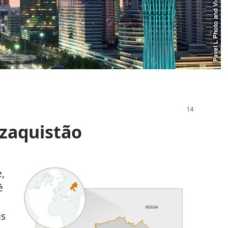
azaquistão
,
é
is