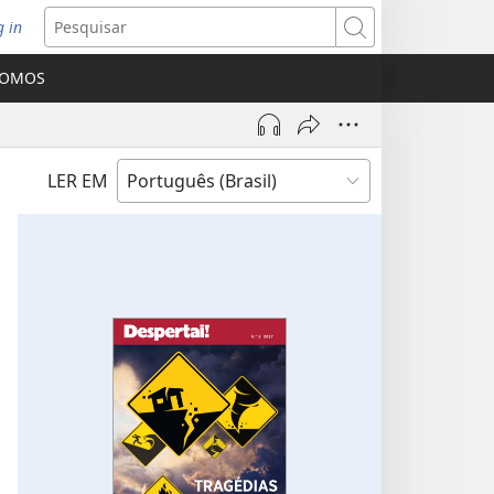
g in
bre
Pesquisar
ova
SOMOS
nela)
LER EM