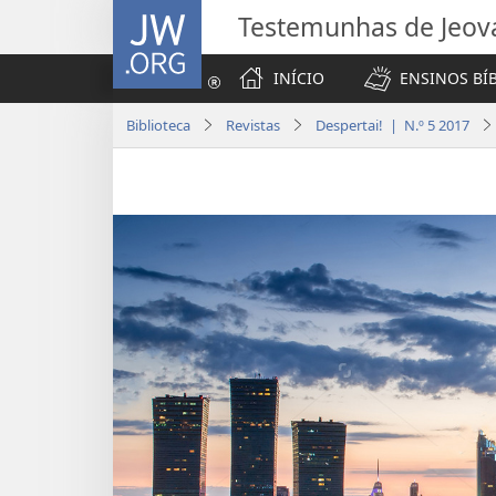
JW.ORG
Testemunhas de Jeov
INÍCIO
ENSINOS BÍ
Biblioteca
Revistas
Despertai! | N.º 5 2017