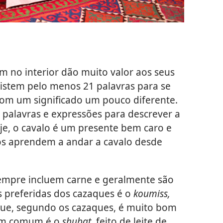
m no interior dão muito valor aos seus
xistem pelo menos 21 palavras para se
com um significado um pouco diferente.
 palavras e expressões para descrever a
oje, o cavalo é um presente bem caro e
nos aprendem a andar a cavalo desde
sempre incluem carne e geralmente são
 preferidas dos cazaques é o
koumiss,
 que, segundo os cazaques, é muito bom
bem comum é o
shubat,
feito de leite de