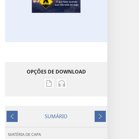
OPÇÕES DE DOWNLOAD
Opções
Opções
de
de
download
download
de
de
SUMÁRIO
publicações
áudio
Anterior
Próximo
DESPERTAI!
DESPERTAI!
Tragédias
Tragédias
MATÉRIA DE CAPA