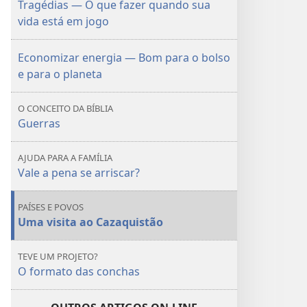
—
—
Tragédias — O que fazer quando sua
O
O
vida está em jogo
que
que
fazer
fazer
Economizar energia — Bom para o bolso
quando
quando
e para o planeta
sua
sua
vida
vida
O CONCEITO DA BÍBLIA
está
está
Guerras
em
em
jogo
jogo
AJUDA PARA A FAMÍLIA
Vale a pena se arriscar?
PAÍSES E POVOS
Uma visita ao Cazaquistão
TEVE UM PROJETO?
O formato das conchas