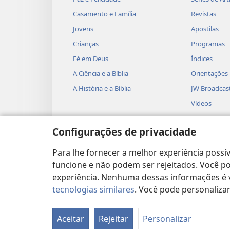
Casamento e Família
Revistas
Jovens
Apostilas
Crianças
Programas
Fé em Deus
Índices
A Ciência e a Bíblia
Orientações
A História e a Bíblia
JW Broadcas
Vídeos
Músicas
Configurações de privacidade
Peças Teatra
Leituras Bíb
Para lhe fornecer a melhor experiência possív
funcione e não podem ser rejeitados. Você pod
experiência. Nenhuma dessas informações é ve
tecnologias similares
. Você pode personaliz
Copyright
© 2026 Watch Tower Bible and T
Aceitar
Rejeitar
Personalizar