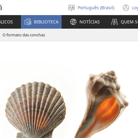
á
Português (Brasil)
Lo
Selecione
(a
o
n
BLICOS
BIBLIOTECA
NOTÍCIAS
QUEM 
idioma
ja
O formato das conchas