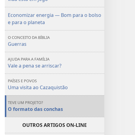
que
que
fazer
fazer
Economizar energia — Bom para o bolso
quando
quando
e para o planeta
sua
sua
vida
vida
O CONCEITO DA BÍBLIA
está
está
Guerras
em
em
jogo
jogo
AJUDA PARA A FAMÍLIA
Vale a pena se arriscar?
PAÍSES E POVOS
Uma visita ao Cazaquistão
TEVE UM PROJETO?
O formato das conchas
OUTROS ARTIGOS ON-LINE