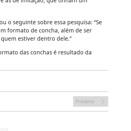
e as de imitação, que tinham um
u o seguinte sobre essa pesquisa: “Se
com formato de concha, além de ser
 quem estiver dentro dele.”
ormato das conchas é resultado da
Próximo