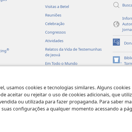
Busc
Visitas a Betel
Reuniões
Infor
Celebração
Autor
Jorna
Congressos
Atividades
Don
(abre
Relatos da Vida de Testemunhas
®
ting
nova
de Jeová
janela)
Bibl
(abre
Em Todo o Mundo
Torr
nova
JW L
janela)
is em Áudio
licas Dramatizadas
el, usamos cookies e tecnologias similares. Alguns cookies
e aceitar ou rejeitar o uso de cookies adicionais, que uti
ndida ou utilizada para fazer propaganda. Para saber mais
ar suas configurações a qualquer momento acessando a pá
ract Society of Pennsylvania.
TERMOS DE USO
|
POLÍTICA DE PRIVACIDA