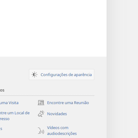
Configurações de aparência
dos
uma Visita
Encontre uma Reunião
(abre
nova
tre um Local de
Novidades
janela)
resso
Vídeos com
os
audiodescrições