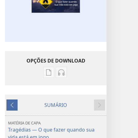
OPÇÕES DE DOWNLOAD
Opções
Opções
de
de
download
download
de
de
SUMÁRIO
publicações
áudio
Anterior
Próximo
DESPERTAI!
DESPERTAI!
Tragédias
Tragédias
MATÉRIA DE CAPA
—
—
Tragédias — O que fazer quando sua
O
O
vida está em jogo