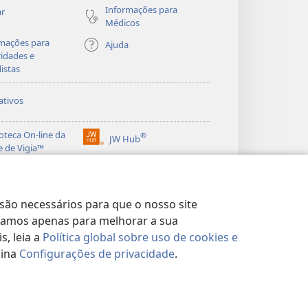
Informações para
ar
Médicos
mações para
Ajuda
idades e
listas
ativos
ioteca On-line da
®
JW Hub
(abre
e de Vigia™
nova
®
janela)
ibrary
Watchtower Library
 são necessários para que o nosso site
lizamos apenas para melhorar a sua
, leia a
Política global sobre uso de cookies e
gina
Configurações de privacidade
.
DE
|
CONFIGURAÇÕES DE PRIVACIDADE