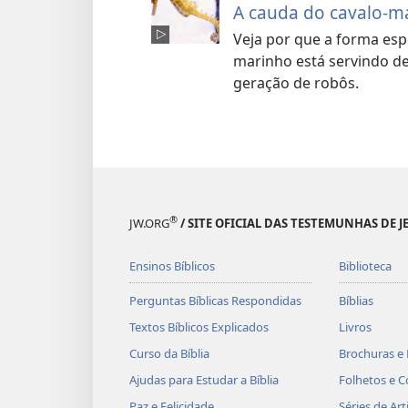
A cauda do cavalo-m
Veja por que a forma esp
marinho está servindo d
geração de robôs.
®
JW.ORG
/ SITE OFICIAL DAS TESTEMUNHAS DE J
Ensinos Bíblicos
Biblioteca
Perguntas Bíblicas Respondidas
Bíblias
Textos Bíblicos Explicados
Livros
Curso da Bíblia
Brochuras e 
Ajudas para Estudar a Bíblia
Folhetos e C
Paz e Felicidade
Séries de Art