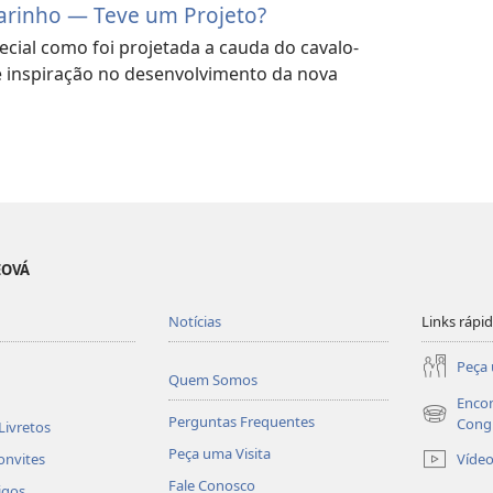
arinho — Teve um Projeto?
ecial como foi projetada a cauda do cavalo-
e inspiração no desenvolvimento da nova
EOVÁ
Notícias
Links rápi
Peça 
Quem Somos
Encon
Perguntas Frequentes
(abre
Cong
Livretos
nova
Peça uma Visita
Víde
onvites
janela)
Fale Conosco
igos