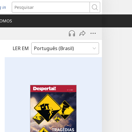
g in
bre
Pesquisar
ova
SOMOS
nela)
LER EM