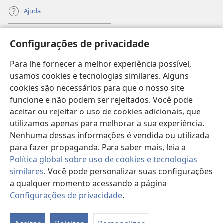
Ajuda
Donativos
(abre
Configurações de privacidade
nova
janela)
Para lhe fornecer a melhor experiência possível,
Biblioteca On-line da Torre de Vigia™
(abre
usamos cookies e tecnologias similares. Alguns
nova
®
JW Hub
cookies são necessários para que o nosso site
janela)
(abre
funcione e não podem ser rejeitados. Você pode
nova
®
JW Library
janela)
aceitar ou rejeitar o uso de cookies adicionais, que
utilizamos apenas para melhorar a sua experiência.
Watchtower Library
Nenhuma dessas informações é vendida ou utilizada
para fazer propaganda. Para saber mais, leia a
Política global sobre uso de cookies e tecnologias
similares
. Você pode personalizar suas configurações
Copyright
© 2026 Watch Tower Bible and Tract Society of Pennsylvania.
a qualquer momento acessando a página
TERMOS DE USO
|
POLÍTICA DE PRIVACIDADE
|
CONFIGURAÇÕES DE
Configurações de privacidade
.
Mo
PRIVACIDADE
ta