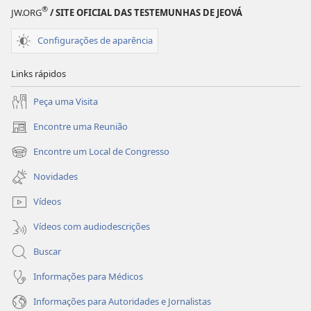
corrida
corrida
®
JW.ORG
/ SITE OFICIAL DAS TESTEMUNHAS DE JEOVÁ
demais?
demais?
Configurações de aparência
Links rápidos
Peça uma Visita
Encontre uma Reunião
(abre
nova
Encontre um Local de Congresso
(abre
janela)
nova
Novidades
janela)
Vídeos
Vídeos com audiodescrições
Buscar
Informações para Médicos
Informações para Autoridades e Jornalistas