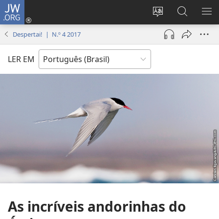
JW.ORG
Log
in
Mudar
Buscar
EXI
(abre
o
no
ME
Despertai! | N.º 4 2017
nova
idioma
JW.ORG
janela)
do
LER EM
site
As incríveis andorinhas do