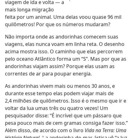
viagem de ida e volta — a
mais longa migração
feita por um animal. Uma delas voou quase 96 mil
quilômetros! Por que os números mudaram?
Não importa onde as andorinhas comecem suas
viagens, elas nunca voam em linha reta. O desenho
acima mostra isso. O caminho que elas percorrem
pelo oceano Atlântico forma um “S”. Mas por que as
andorinhas viajam assim? Porque elas usam as
correntes de ar para poupar energia.
As andorinhas vivem mais ou menos 30 anos, e
durante esse tempo elas podem viajar mais de
2,4 milhões de quilômetros. Isso é o mesmo que ir e
voltar da lua umas três ou quatro vezes! Um
pesquisador disse: “É incrível que um pássaro que
pesa pouco mais de cem gramas consiga fazer isso.”
Além disso, de acordo com o livro
Vida na Terra: Uma
História Natural,
a andorinha-do-mar-ártica vê “a luz