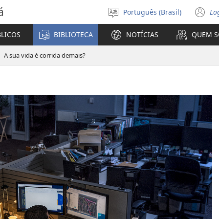
á
Português (Brasil)
Lo
Selecione
(a
o
n
BLICOS
BIBLIOTECA
NOTÍCIAS
QUEM 
idioma
ja
A sua vida é corrida demais?