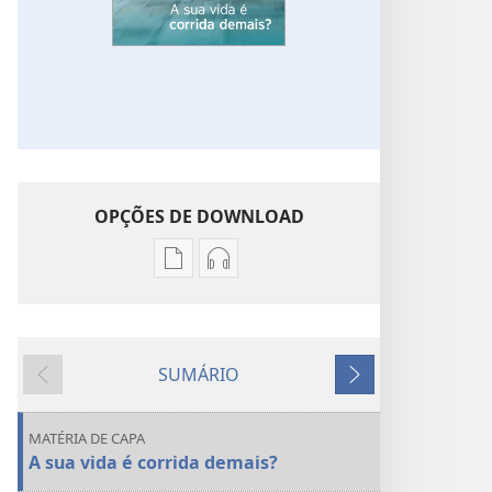
OPÇÕES DE DOWNLOAD
Opções
Opções
de
de
download
download
de
de
SUMÁRIO
publicações
áudio
Anterior
Próximo
DESPERTAI!
DESPERTAI!
A
A
MATÉRIA DE CAPA
sua
sua
A sua vida é corrida demais?
vida
vida