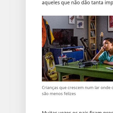
aqueles que não dão tanta impo
Crianças que crescem num lar onde o
são menos felizes
Muitas vezes os pais ficam pr