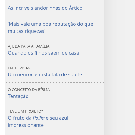
é
é
As incríveis andorinhas do Ártico
corrida
corrida
demais?
demais?
‘Mais vale uma boa reputação do que
muitas riquezas’
AJUDA PARA A FAMÍLIA
Quando os filhos saem de casa
ENTREVISTA
Um neurocientista fala de sua fé
O CONCEITO DA BÍBLIA
Tentação
TEVE UM PROJETO?
O fruto da
Pollia
e seu azul
impressionante