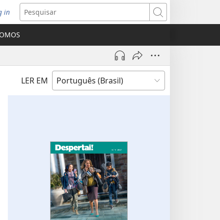
g in
bre
Pesquisar
ova
SOMOS
nela)
LER EM