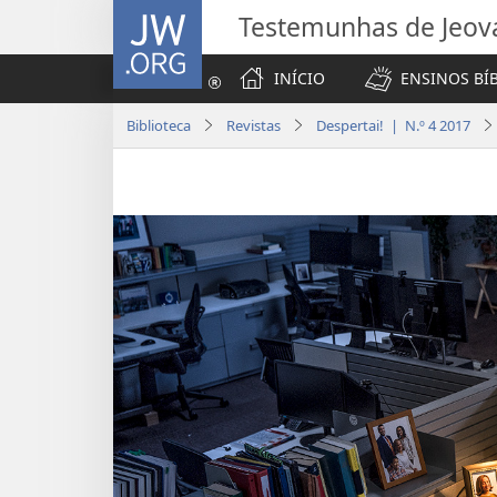
JW.ORG
Testemunhas de Jeov
INÍCIO
ENSINOS BÍ
Biblioteca
Revistas
Despertai! | N.º 4 2017