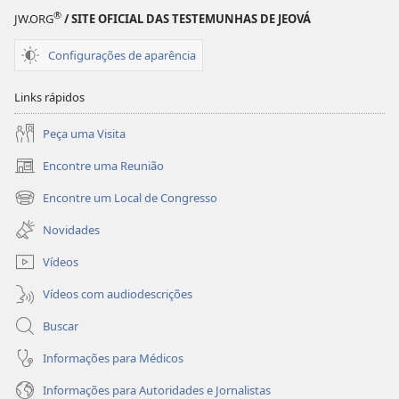
hábitos!
hábitos!
®
JW.ORG
/ SITE OFICIAL DAS TESTEMUNHAS DE JEOVÁ
Configurações de aparência
Links rápidos
Peça uma Visita
Encontre uma Reunião
(abre
nova
Encontre um Local de Congresso
(abre
janela)
nova
Novidades
janela)
Vídeos
Vídeos com audiodescrições
Buscar
Informações para Médicos
Informações para Autoridades e Jornalistas