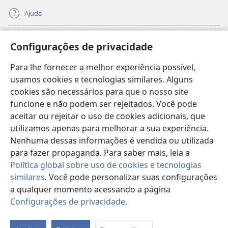
Ajuda
Donativos
(abre
Configurações de privacidade
nova
janela)
Para lhe fornecer a melhor experiência possível,
Biblioteca On-line da Torre de Vigia™
(abre
usamos cookies e tecnologias similares. Alguns
nova
®
JW Hub
cookies são necessários para que o nosso site
janela)
(abre
funcione e não podem ser rejeitados. Você pode
nova
®
JW Library
janela)
aceitar ou rejeitar o uso de cookies adicionais, que
utilizamos apenas para melhorar a sua experiência.
Watchtower Library
Nenhuma dessas informações é vendida ou utilizada
para fazer propaganda. Para saber mais, leia a
Política global sobre uso de cookies e tecnologias
similares
. Você pode personalizar suas configurações
Copyright
© 2026 Watch Tower Bible and Tract Society of Pennsylvania.
a qualquer momento acessando a página
TERMOS DE USO
|
POLÍTICA DE PRIVACIDADE
|
CONFIGURAÇÕES DE
Configurações de privacidade
.
Mo
PRIVACIDADE
ta