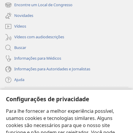
nova
Encontre um Local de Congresso
(abre
janela)
nova
Novidades
janela)
Vídeos
Vídeos com audiodescrições
Buscar
Informações para Médicos
Informações para Autoridades e Jornalistas
Ajuda
Donativos
(abre
Configurações de privacidade
nova
janela)
Para lhe fornecer a melhor experiência possível,
Biblioteca On-line da Torre de Vigia™
(abre
usamos cookies e tecnologias similares. Alguns
nova
®
JW Hub
cookies são necessários para que o nosso site
janela)
(abre
funcione e não podem ser rejeitados. Você pode
nova