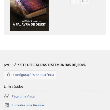
Opções
Opções
de
de
download
download
de
de
publicações
áudio
DESPERTAI!
DESPERTAI!
A
A
Bíblia
Bíblia
é
é
mesmo
mesmo
a
a
®
JW.ORG
/ SITE OFICIAL DAS TESTEMUNHAS DE JEOVÁ
Palavra
Palavra
de
de
Configurações de aparência
Deus?
Deus?
Links rápidos
Peça uma Visita
Encontre uma Reunião
(abre