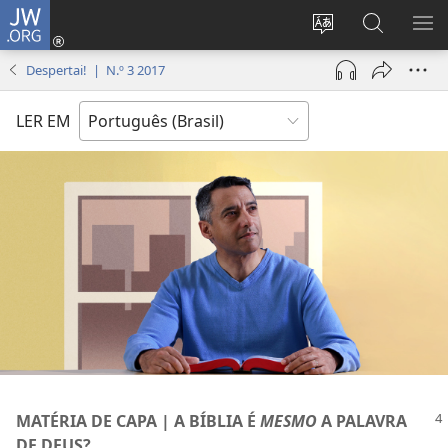
JW.ORG
Log
in
Mudar
Buscar
EXI
(abre
o
no
ME
Despertai! | N.º 3 2017
nova
idioma
JW.ORG
janela)
do
LER EM
site
MATÉRIA DE CAPA | A BÍBLIA É
MESMO
A PALAVRA
DE DEUS?