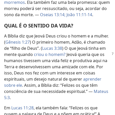
morremos
. Ela também faz uma bela promessa: quem
morreu poderá ser ressuscitado, ou seja, acordar do
sono da morte. —
Oseias 13:14;
João 11:11-14
.
QUAL É O SENTIDO DA VIDA?
A Bíblia diz que Jeová Deus criou o homem e a mulher.
(
Gênesis 1:27
) O primeiro homem, Adão, é chamado
de “filho de Deus”. (
Lucas 3:38
) O que Jeová tinha em
mente quando
criou o homem?
Jeová
queria que os
humanos tivessem uma vida feliz e produtiva aqui na
Terra e desenvolvessem uma amizade com ele. Por
isso, Deus nos fez com um interesse em coisas
espirituais, um desejo natural de querer
aprender
sobre ele
. Assim, a Bíblia diz: “Felizes os que têm
consciência de sua necessidade espiritual.” —
Mateus
5:3
.
Em
Lucas 11:28
, ela também fala: “Felizes os que
ouvem a palavra de Deus e a põem em prática!” A