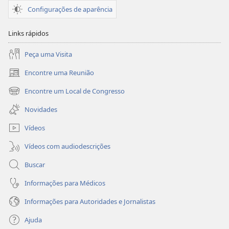
de
de
Configurações de aparência
Deus?
Deus?
Links rápidos
Peça uma Visita
Encontre uma Reunião
(abre
nova
Encontre um Local de Congresso
(abre
janela)
nova
Novidades
janela)
Vídeos
Vídeos com audiodescrições
Buscar
Informações para Médicos
Informações para Autoridades e Jornalistas
Ajuda