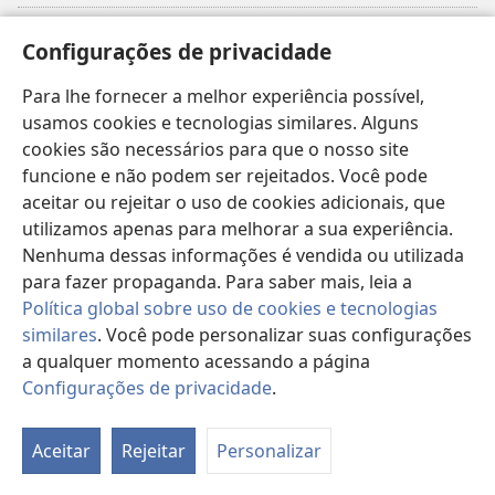
Donativos
(abre
Configurações de privacidade
nova
janela)
Para lhe fornecer a melhor experiência possível,
Biblioteca On-line da Torre de Vigia™
(abre
usamos cookies e tecnologias similares. Alguns
nova
®
JW Hub
cookies são necessários para que o nosso site
janela)
(abre
funcione e não podem ser rejeitados. Você pode
nova
®
JW Library
janela)
aceitar ou rejeitar o uso de cookies adicionais, que
utilizamos apenas para melhorar a sua experiência.
Watchtower Library
Nenhuma dessas informações é vendida ou utilizada
para fazer propaganda. Para saber mais, leia a
Política global sobre uso de cookies e tecnologias
similares
. Você pode personalizar suas configurações
a qualquer momento acessando a página
Copyright
© 2026 Watch Tower Bible and Tract Society of Pennsylvania.
TERMOS DE USO
|
POLÍTICA DE PRIVACIDADE
|
CONFIGURAÇÕES DE
Configurações de privacidade
.
Mo
PRIVACIDADE
ta
Aceitar
Rejeitar
Personalizar
d
co