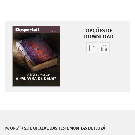
OPÇÕES DE
DOWNLOAD
Opções
Opções
de
de
download
download
de
de
publicações
áudio
DESPERTAI!
DESPERTAI!
A
A
Bíblia
Bíblia
é
é
mesmo
mesmo
a
a
®
JW.ORG
/ SITE OFICIAL DAS TESTEMUNHAS DE JEOVÁ
Palavra
Palavra