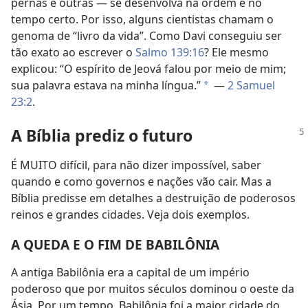
pernas e outras — se desenvolva na ordem e no
tempo certo. Por isso, alguns cientistas chamam o
genoma de “livro da vida”. Como Davi conseguiu ser
tão exato ao escrever o
Salmo 139:16
? Ele mesmo
explicou: “O espírito de Jeová falou por meio de mim;
sua palavra estava na minha língua.”
—
2 Samuel
*
23:2
.
A Bíblia prediz o futuro
É MUITO difícil, para não dizer impossível, saber
quando e como governos e nações vão cair. Mas a
Bíblia predisse em detalhes a destruição de poderosos
reinos e grandes cidades. Veja dois exemplos.
A QUEDA E O FIM DE BABILÔNIA
A antiga Babilônia era a capital de um império
poderoso que por muitos séculos dominou o oeste da
Ásia. Por um tempo, Babilônia foi a maior cidade do