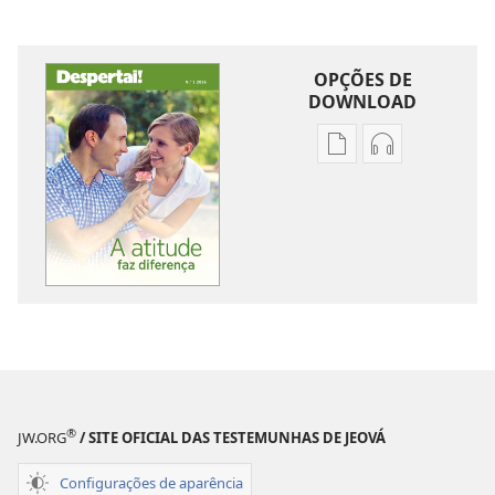
OPÇÕES DE
DOWNLOAD
Opções
Opções
de
de
download
download
de
de
publicações
áudio
DESPERTAI!
DESPERTAI!
A
A
atitude
atitude
faz
faz
diferença
diferença
®
JW.ORG
/ SITE OFICIAL DAS TESTEMUNHAS DE JEOVÁ
Configurações de aparência