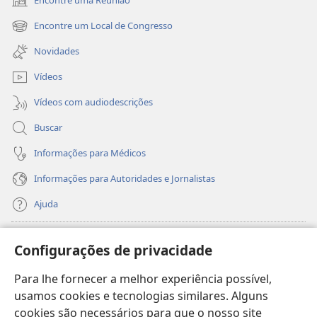
Encontre uma Reunião
(abre
nova
Encontre um Local de Congresso
(abre
janela)
nova
Novidades
janela)
Vídeos
Vídeos com audiodescrições
Buscar
Informações para Médicos
Informações para Autoridades e Jornalistas
Ajuda
Donativos
(abre
Configurações de privacidade
nova
janela)
Para lhe fornecer a melhor experiência possível,
Biblioteca On-line da Torre de Vigia™
(abre
usamos cookies e tecnologias similares. Alguns
nova
®
JW Hub
cookies são necessários para que o nosso site
janela)