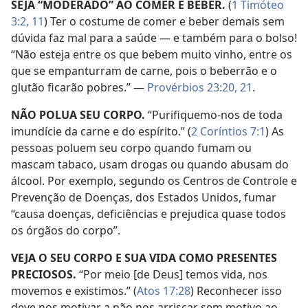
SEJA “MODERADO” AO COMER E BEBER.
(
1 Timóteo
3:2,
11
) Ter o costume de comer e beber demais sem
dúvida faz mal para a saúde — e também para o bolso!
“Não esteja entre os que bebem muito vinho, entre os
que se empanturram de carne, pois o beberrão e o
glutão ficarão pobres.” —
Provérbios 23:20, 21
.
NÃO POLUA SEU CORPO.
“Purifiquemo-nos de toda
imundície da carne e do espírito.” (
2 Coríntios 7:1
) As
pessoas poluem seu corpo quando fumam ou
mascam tabaco, usam drogas ou quando abusam do
álcool. Por exemplo, segundo os Centros de Controle e
Prevenção de Doenças, dos Estados Unidos, fumar
“causa doenças, deficiências e prejudica quase todos
os órgãos do corpo”.
VEJA O SEU CORPO E SUA VIDA COMO PRESENTES
PRECIOSOS.
“Por meio [de Deus] temos vida, nos
movemos e existimos.” (
Atos 17:28
) Reconhecer isso
deve nos motivar a não nos arriscar sem motivo ao