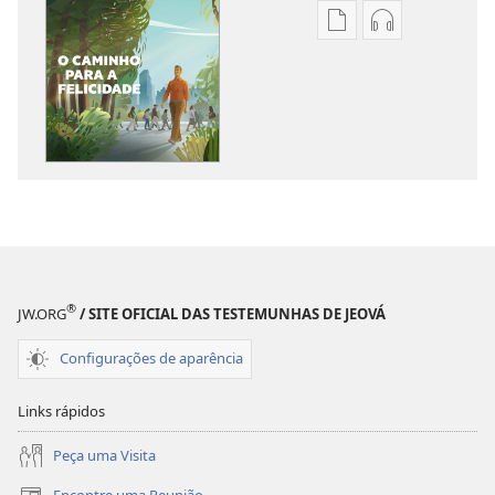
Opções
Opções
de
de
download
download
de
de
publicações
áudio
DESPERTAI!
DESPERTAI!
O
O
caminho
caminho
para
para
a
a
felicidade
felicidade
®
JW.ORG
/ SITE OFICIAL DAS TESTEMUNHAS DE JEOVÁ
Configurações de aparência
Links rápidos
Peça uma Visita