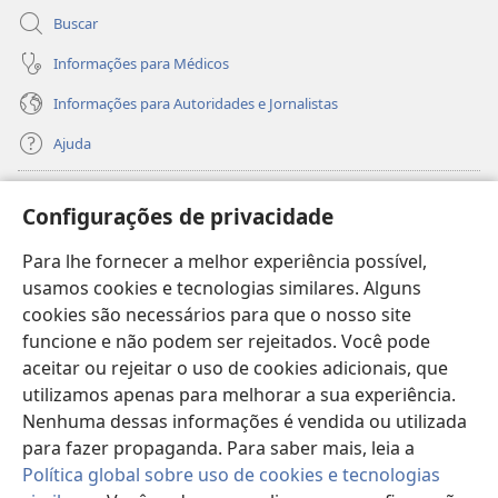
Buscar
Informações para Médicos
Informações para Autoridades e Jornalistas
Ajuda
Donativos
(abre
Configurações de privacidade
nova
janela)
Para lhe fornecer a melhor experiência possível,
Biblioteca On-line da Torre de Vigia™
(abre
usamos cookies e tecnologias similares. Alguns
nova
®
JW Hub
cookies são necessários para que o nosso site
janela)
(abre
funcione e não podem ser rejeitados. Você pode
nova
®
JW Library
janela)
aceitar ou rejeitar o uso de cookies adicionais, que
utilizamos apenas para melhorar a sua experiência.
Watchtower Library
Nenhuma dessas informações é vendida ou utilizada
para fazer propaganda. Para saber mais, leia a
Política global sobre uso de cookies e tecnologias