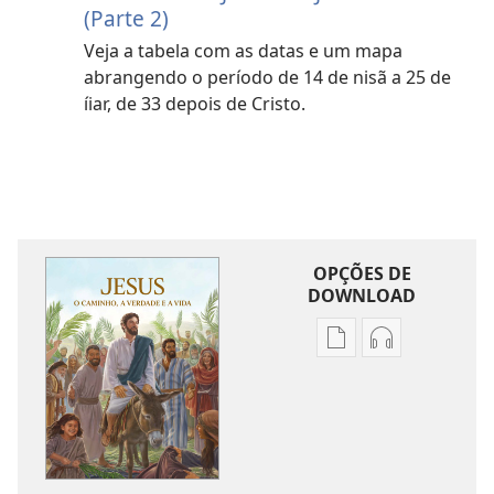
(Parte 2)
Veja a tabela com as datas e um mapa
abrangendo o período de 14 de nisã a 25 de
íiar, de 33 depois de Cristo.
OPÇÕES DE
DOWNLOAD
Opções
Opções
de
de
download
download
de
de
publicações
áudio
Jesus — o
Jesus — o