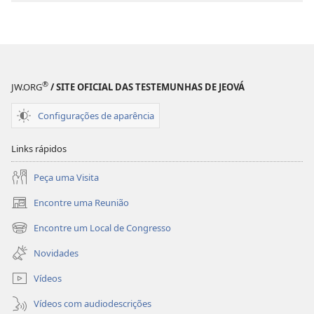
Caminho,
Caminho,
a
a
Verdade
Verdade
e
e
a
a
®
JW.ORG
/ SITE OFICIAL DAS TESTEMUNHAS DE JEOVÁ
Vida
Vida
Configurações de aparência
Links rápidos
Peça uma Visita
Encontre uma Reunião
(abre
nova
Encontre um Local de Congresso
(abre
janela)
nova
Novidades
janela)
Vídeos
Vídeos com audiodescrições