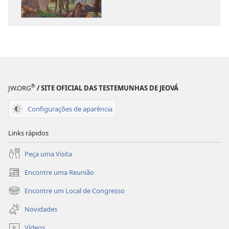
publicações
áudio
Jesus — o
Jesus — o
Caminho,
Caminho,
a
a
Verdade
Verdade
e
e
a
a
®
JW.ORG
/ SITE OFICIAL DAS TESTEMUNHAS DE JEOVÁ
Vida
Vida
Configurações de aparência
Links rápidos
Peça uma Visita
Encontre uma Reunião
(abre
nova
Encontre um Local de Congresso
(abre
janela)
nova
Novidades
janela)
Vídeos