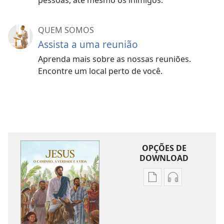
pessoas, até mesmo os inimigos.
QUEM SOMOS
Assista a uma reunião
Aprenda mais sobre as nossas reuniões.
Encontre um local perto de você.
OPÇÕES DE
DOWNLOAD
Opções
Opções
de
de
download
download
de
de