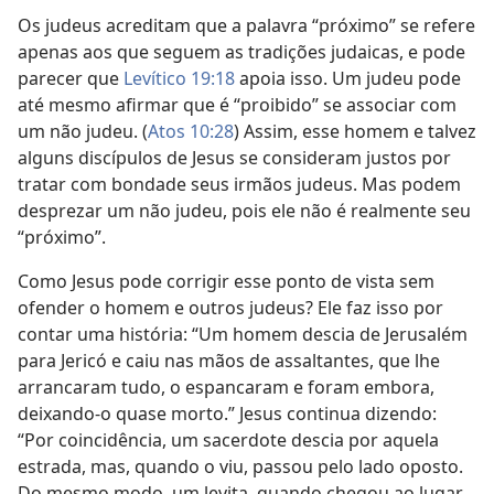
Os judeus acreditam que a palavra “próximo” se refere
apenas aos que seguem as tradições judaicas, e pode
parecer que
Levítico 19:18
apoia isso. Um judeu pode
até mesmo afirmar que é “proibido” se associar com
um não judeu. (
Atos 10:28
) Assim, esse homem e talvez
alguns discípulos de Jesus se consideram justos por
tratar com bondade seus irmãos judeus. Mas podem
desprezar um não judeu, pois ele não é realmente seu
“próximo”.
Como Jesus pode corrigir esse ponto de vista sem
ofender o homem e outros judeus? Ele faz isso por
contar uma história: “Um homem descia de Jerusalém
para Jericó e caiu nas mãos de assaltantes, que lhe
arrancaram tudo, o espancaram e foram embora,
deixando-o quase morto.” Jesus continua dizendo:
“Por coincidência, um sacerdote descia por aquela
estrada, mas, quando o viu, passou pelo lado oposto.
Do mesmo modo, um levita, quando chegou ao lugar