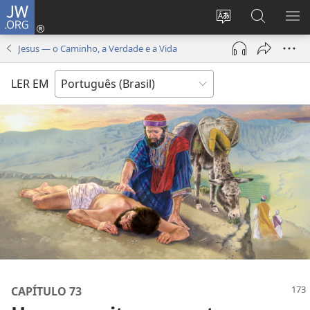
JW.ORG
Log
in
Mudar
Buscar
EXI
(abre
o
no
ME
Jesus — o Caminho, a Verdade e a Vida
nova
idioma
JW.ORG
janela)
do
LER EM
site
CAPÍTULO 73