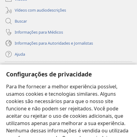
Vídeos com audiodescrições
Buscar
Informações para Médicos
Informações para Autoridades e Jornalistas
Ajuda
Donativos
(abre
Configurações de privacidade
nova
janela)
Para lhe fornecer a melhor experiência possível,
Biblioteca On-line da Torre de Vigia™
(abre
usamos cookies e tecnologias similares. Alguns
nova
®
JW Hub
cookies são necessários para que o nosso site
janela)
(abre
funcione e não podem ser rejeitados. Você pode
nova
®
JW Library
janela)
aceitar ou rejeitar o uso de cookies adicionais, que
utilizamos apenas para melhorar a sua experiência.
Watchtower Library
Nenhuma dessas informações é vendida ou utilizada