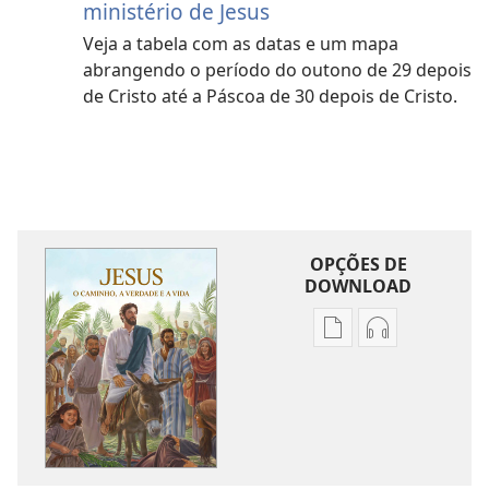
ministério de Jesus
Veja a tabela com as datas e um mapa
abrangendo o período do outono de 29 depois
de Cristo até a Páscoa de 30 depois de Cristo.
OPÇÕES DE
DOWNLOAD
Opções
Opções
de
de
download
download
de
de
publicações
áudio
Jesus — o
Jesus — o