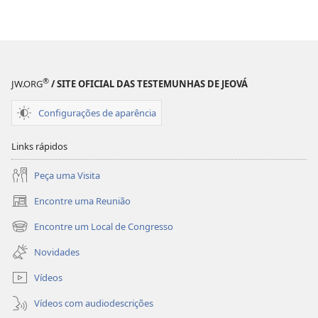
Caminho,
Caminho,
a
a
Verdade
Verdade
e
e
a
a
®
JW.ORG
/ SITE OFICIAL DAS TESTEMUNHAS DE JEOVÁ
Vida
Vida
Configurações de aparência
Links rápidos
Peça uma Visita
Encontre uma Reunião
(abre
nova
Encontre um Local de Congresso
(abre
janela)
nova
Novidades
janela)
Vídeos
Vídeos com audiodescrições