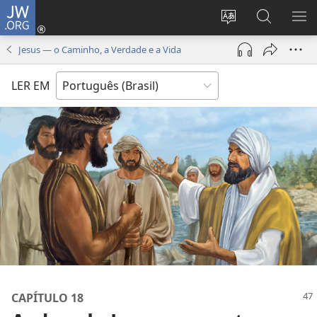
JW.ORG
Log
in
Mudar
Buscar
EXI
(abre
o
no
ME
Jesus — o Caminho, a Verdade e a Vida
nova
idioma
JW.ORG
janela)
do
LER EM
site
CAPÍTULO 18