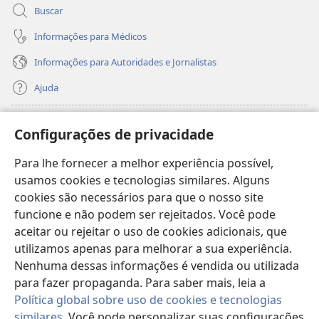
Buscar
Informações para Médicos
Informações para Autoridades e Jornalistas
Ajuda
Donativos
(abre
Configurações de privacidade
nova
janela)
Para lhe fornecer a melhor experiência possível,
Biblioteca On-line da Torre de Vigia™
(abre
usamos cookies e tecnologias similares. Alguns
nova
®
JW Hub
cookies são necessários para que o nosso site
janela)
(abre
funcione e não podem ser rejeitados. Você pode
nova
®
JW Library
janela)
aceitar ou rejeitar o uso de cookies adicionais, que
utilizamos apenas para melhorar a sua experiência.
Watchtower Library
Nenhuma dessas informações é vendida ou utilizada
para fazer propaganda. Para saber mais, leia a
Política global sobre uso de cookies e tecnologias
similares
. Você pode personalizar suas configurações