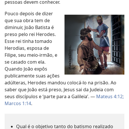
pessoas devem conhecer.
Pouco depois de dizer
que sua obra tem de
diminuir, João Batista é
preso pelo rei Herodes.
Esse rei tinha tomado
Herodias, esposa de
Filipe, seu meio-irmão, e
se casado com ela.
Quando João expôs
publicamente suas ações
adúlteras, Herodes mandou colocá-lo na prisão. Ao
saber que João está preso, Jesus sai da Judeia com
seus discípulos e ‘parte para a Galileia’. —
Mateus 4:12;
Marcos 1:14
.
Qual é o objetivo tanto do batismo realizado