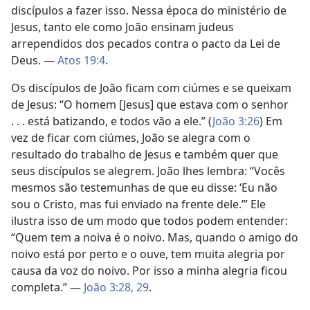
discípulos a fazer isso. Nessa época do ministério de
Jesus, tanto ele como João ensinam judeus
arrependidos dos pecados contra o pacto da Lei de
Deus. —
Atos 19:4
.
Os discípulos de João ficam com ciúmes e se queixam
de Jesus: “O homem [Jesus] que estava com o senhor
. . . está batizando, e todos vão a ele.” (
João 3:26
) Em
vez de ficar com ciúmes, João se alegra com o
resultado do trabalho de Jesus e também quer que
seus discípulos se alegrem. João lhes lembra: “Vocês
mesmos são testemunhas de que eu disse: ‘Eu não
sou o Cristo, mas fui enviado na frente dele.’” Ele
ilustra isso de um modo que todos podem entender:
“Quem tem a noiva é o noivo. Mas, quando o amigo do
noivo está por perto e o ouve, tem muita alegria por
causa da voz do noivo. Por isso a minha alegria ficou
completa.” —
João 3:28, 29
.