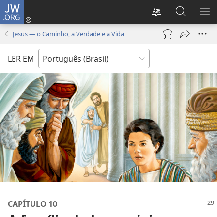
JW.ORG
Log
in
Mudar
Buscar
EXI
(abre
o
no
ME
Jesus — o Caminho, a Verdade e a Vida
nova
idioma
JW.ORG
janela)
do
LER EM
site
CAPÍTULO 10