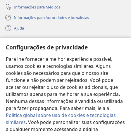
Informações para Médicos
Informações para Autoridades e Jornalistas
Ajuda
Donativos
(abre
Configurações de privacidade
nova
janela)
Para lhe fornecer a melhor experiência possível,
Biblioteca On-line da Torre de Vigia™
(abre
usamos cookies e tecnologias similares. Alguns
nova
®
JW Hub
cookies são necessários para que o nosso site
janela)
(abre
funcione e não podem ser rejeitados. Você pode
nova
®
JW Library
janela)
aceitar ou rejeitar o uso de cookies adicionais, que
utilizamos apenas para melhorar a sua experiência.
Watchtower Library
Nenhuma dessas informações é vendida ou utilizada
para fazer propaganda. Para saber mais, leia a
Política global sobre uso de cookies e tecnologias
similares
. Você pode personalizar suas configurações
Copyright
© 2026 Watch Tower Bible and Tract Society of Pennsylvania.
a qualquer momento acessando a página