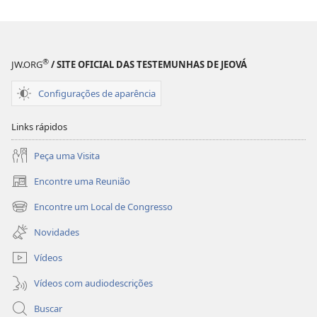
a
a
Verdade
Verdade
e
e
a
a
®
JW.ORG
/ SITE OFICIAL DAS TESTEMUNHAS DE JEOVÁ
Vida
Vida
Configurações de aparência
Links rápidos
Peça uma Visita
Encontre uma Reunião
(abre
nova
Encontre um Local de Congresso
(abre
janela)
nova
Novidades
janela)
Vídeos
Vídeos com audiodescrições
Buscar