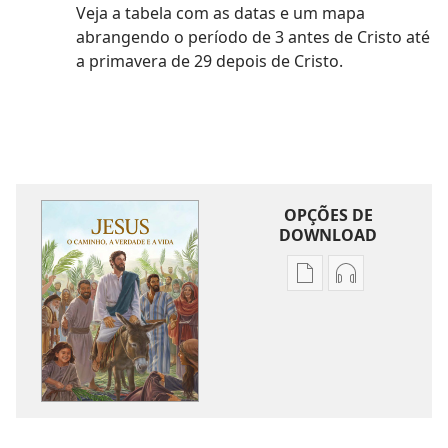
Veja a tabela com as datas e um mapa
abrangendo o período de 3 antes de Cristo até
a primavera de 29 depois de Cristo.
OPÇÕES DE
DOWNLOAD
Opções
Opções
de
de
download
download
de
de
publicações
áudio
Jesus — o
Jesus — o
Caminho,
Caminho,