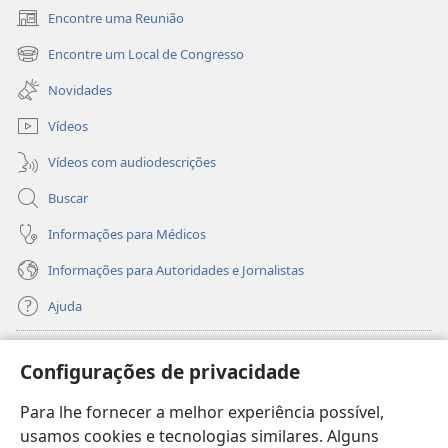
Encontre uma Reunião
(abre
nova
Encontre um Local de Congresso
(abre
janela)
nova
Novidades
janela)
Vídeos
Vídeos com audiodescrições
Buscar
Informações para Médicos
Informações para Autoridades e Jornalistas
Ajuda
Donativos
(abre
Configurações de privacidade
nova
janela)
Para lhe fornecer a melhor experiência possível,
Biblioteca On-line da Torre de Vigia™
(abre
usamos cookies e tecnologias similares. Alguns
nova