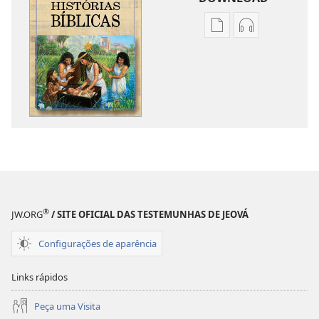
Opções
Opções
de
de
download
download
de
de
publicações
áudio
Meu
Meu
Livro
Livro
de
de
Histórias
Histórias
Bíblicas
Bíblicas
®
JW.ORG
/ SITE OFICIAL DAS TESTEMUNHAS DE JEOVÁ
Configurações de aparência
Links rápidos
Peça uma Visita