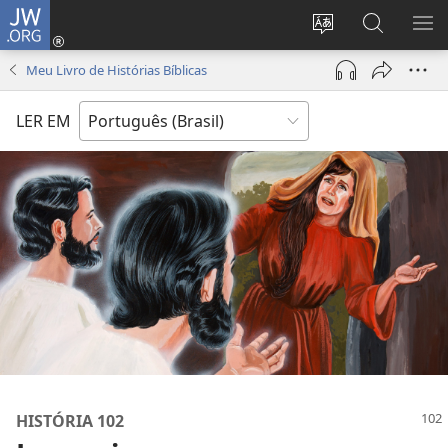
JW.ORG
Log
in
Mudar
Buscar
EXI
(abre
o
no
ME
Meu Livro de Histórias Bíblicas
nova
idioma
JW.ORG
janela)
do
LER EM
site
HISTÓRIA 102