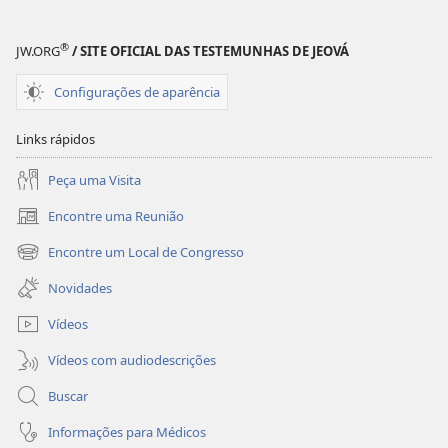
Bíblicas
Bíblicas
®
JW.ORG
/ SITE OFICIAL DAS TESTEMUNHAS DE JEOVÁ
Configurações de aparência
Links rápidos
Peça uma Visita
Encontre uma Reunião
(abre
nova
Encontre um Local de Congresso
(abre
janela)
nova
Novidades
janela)
Vídeos
Vídeos com audiodescrições
Buscar
Informações para Médicos