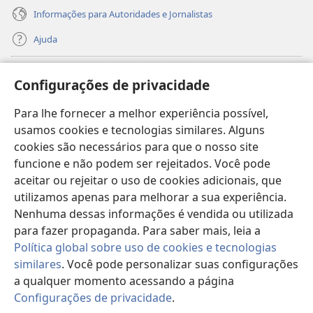
Informações para Autoridades e Jornalistas
Ajuda
Donativos
(abre
Configurações de privacidade
nova
janela)
Para lhe fornecer a melhor experiência possível,
Biblioteca On-line da Torre de Vigia™
(abre
usamos cookies e tecnologias similares. Alguns
nova
®
JW Hub
cookies são necessários para que o nosso site
janela)
(abre
funcione e não podem ser rejeitados. Você pode
nova
®
JW Library
janela)
aceitar ou rejeitar o uso de cookies adicionais, que
utilizamos apenas para melhorar a sua experiência.
Watchtower Library
Nenhuma dessas informações é vendida ou utilizada
para fazer propaganda. Para saber mais, leia a
Política global sobre uso de cookies e tecnologias
similares
. Você pode personalizar suas configurações
Copyright
© 2026 Watch Tower Bible and Tract Society of Pennsylvania.
a qualquer momento acessando a página
TERMOS DE USO
|
POLÍTICA DE PRIVACIDADE
|
CONFIGURAÇÕES DE
Configurações de privacidade
.
Mo
PRIVACIDADE