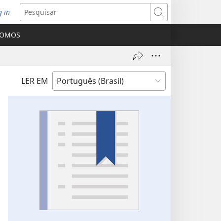
g in
bre
Pesquisar
ova
SOMOS
nela)
LER EM