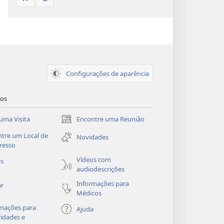
Configurações de aparência
dos
uma Visita
Encontre uma Reunião
(abre
nova
tre um Local de
Novidades
janela)
resso
Vídeos com
os
audiodescrições
Informações para
ar
Médicos
mações para
Ajuda
idades e