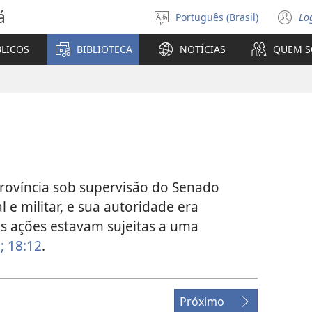
á
Português (Brasil)
Lo
Selecione
(a
o
n
BLICOS
BIBLIOTECA
NOTÍCIAS
QUEM 
idioma
ja
rovíncia sob supervisão do Senado
l e militar, e sua autoridade era
s ações estavam sujeitas a uma
;
18:12
.
Próximo