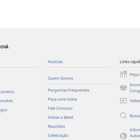
EOVÁ
Notícias
Links rápi
Peça 
Quem Somos
Encon
Perguntas Frequentes
(abre
Cong
Livretos
nova
Peça uma Visita
Víde
onvites
janela)
Fale Conosco
igos
Busc
Visitas a Betel
Reuniões
Infor
Celebração
Autor