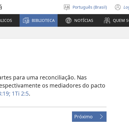
á
Português (Brasil)
Lo
Selecione
(a
o
n
BLICOS
BIBLIOTECA
NOTÍCIAS
QUEM 
idioma
ja
rtes para uma reconciliação. Nas
 respectivamente os mediadores do pacto
3:19;
1Ti 2:5
.
Próximo