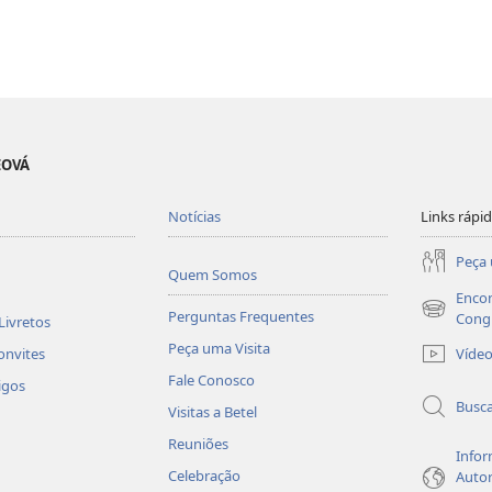
EOVÁ
Notícias
Links rápi
Peça 
Quem Somos
Encon
Perguntas Frequentes
(abre
Cong
Livretos
nova
Peça uma Visita
Víde
onvites
janela)
Fale Conosco
igos
Busc
Visitas a Betel
Reuniões
Infor
Celebração
Autor