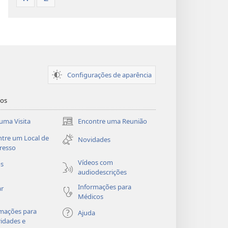
Configurações de aparência
dos
uma Visita
Encontre uma Reunião
(abre
nova
tre um Local de
Novidades
janela)
resso
Vídeos com
os
audiodescrições
Informações para
ar
Médicos
mações para
Ajuda
idades e