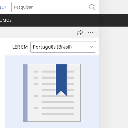
g in
bre
Pesquisar
ova
SOMOS
nela)
LER EM