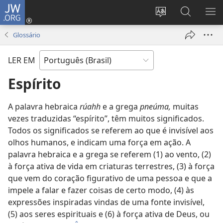
JW.ORG
Log
in
Mudar
Buscar
EXI
(abre
o
no
ME
Glossário
nova
idioma
JW.ORG
janela)
do
LER EM
site
Espírito
A palavra hebraica
rúahh
e a grega
pneúma,
muitas
vezes traduzidas “espírito”, têm muitos significados.
Todos os significados se referem ao que é invisível aos
olhos humanos, e indicam uma força em ação. A
palavra hebraica e a grega se referem (1) ao vento, (2)
à força ativa de vida em criaturas terrestres, (3) à força
que vem do coração figurativo de uma pessoa e que a
impele a falar e fazer coisas de certo modo, (4) às
expressões inspiradas vindas de uma fonte invisível,
(5) aos seres espirituais e (6) à força ativa de Deus, ou