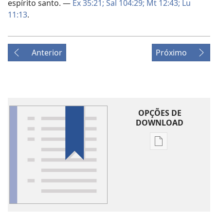
espírito santo. —
Êx 35:21;
Sal 104:29;
Mt 12:43;
Lu
11:13
.
Anterior
Próximo
OPÇÕES DE
DOWNLOAD
Opções
de
download
de
publicações
Glossário