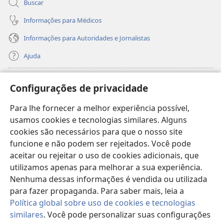
Buscar
Informações para Médicos
Informações para Autoridades e Jornalistas
Ajuda
Donativos
(abre
Configurações de privacidade
nova
janela)
Para lhe fornecer a melhor experiência possível,
Biblioteca On-line da Torre de Vigia™
(abre
usamos cookies e tecnologias similares. Alguns
nova
®
JW Hub
cookies são necessários para que o nosso site
janela)
(abre
funcione e não podem ser rejeitados. Você pode
nova
®
JW Library
janela)
aceitar ou rejeitar o uso de cookies adicionais, que
utilizamos apenas para melhorar a sua experiência.
Watchtower Library
Nenhuma dessas informações é vendida ou utilizada
para fazer propaganda. Para saber mais, leia a
Política global sobre uso de cookies e tecnologias
similares
. Você pode personalizar suas configurações