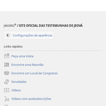
®
JW.ORG
/ SITE OFICIAL DAS TESTEMUNHAS DE JEOVÁ
Configurações de aparência
Links rápidos
Peça uma Visita
Encontre uma Reunião
(abre
nova
Encontre um Local de Congresso
(abre
janela)
nova
Novidades
janela)
Vídeos
Vídeos com audiodescrições