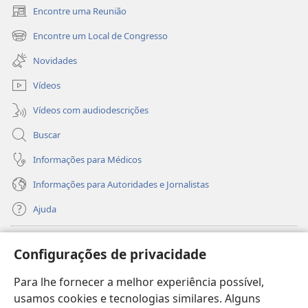
Encontre uma Reunião
(abre
nova
Encontre um Local de Congresso
(abre
janela)
nova
Novidades
janela)
Vídeos
Vídeos com audiodescrições
Buscar
Informações para Médicos
Informações para Autoridades e Jornalistas
Ajuda
Donativos
(abre
Configurações de privacidade
nova
janela)
Para lhe fornecer a melhor experiência possível,
Biblioteca On-line da Torre de Vigia™
(abre
usamos cookies e tecnologias similares. Alguns
nova