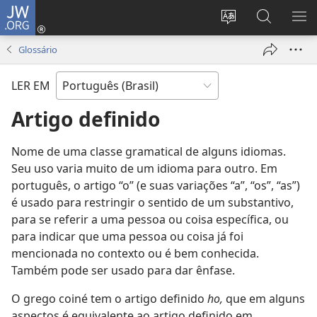
JW.ORG
Log
in
Mudar
Buscar
EXI
(abre
o
no
ME
Glossário
nova
idioma
JW.ORG
janela)
do
LER EM
site
Artigo definido
Nome de uma classe gramatical de alguns idiomas.
Seu uso varia muito de um idioma para outro. Em
português, o artigo “o” (e suas variações “a”, “os”, “as”)
é usado para restringir o sentido de um substantivo,
para se referir a uma pessoa ou coisa específica, ou
para indicar que uma pessoa ou coisa já foi
mencionada no contexto ou é bem conhecida.
Também pode ser usado para dar ênfase.
O grego coiné tem o artigo definido
ho,
que em alguns
aspectos é equivalente ao artigo definido em