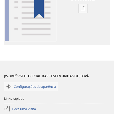
Opções
de
download
de
publicações
Glossário
®
JW.ORG
/ SITE OFICIAL DAS TESTEMUNHAS DE JEOVÁ
Configurações de aparência
Links rápidos
Peça uma Visita