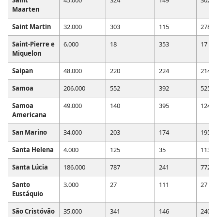
Maarten
Saint Martin
32.000
303
115
278
Saint-Pierre e
6.000
18
353
17
Miquelon
Saipan
48.000
220
224
214
Samoa
206.000
552
392
525
Samoa
49.000
140
395
124
Americana
San Marino
34.000
203
174
195
Santa Helena
4.000
125
35
113
Santa Lúcia
186.000
787
241
772
Santo
3.000
27
111
27
Eustáquio
São Cristóvão
35.000
341
146
240