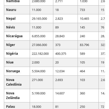
Namíbia
2.680.000
2.711
1.030
2.603
Nauru
11.000
18
733
15
Nepal
29.165.000
2.823
10.465
2.787
Névis
11.000
89
145
76
Nicarágua
6.855.000
28.843
240
28.54
Níger
27.066.000
373
83.796
323
Nigéria
222.182.000
400.375
589
377.1
Niue
2.000
20
105
19
Noruega
5.504.000
12.034
464
11.86
Nova
271.000
2.693
103
2.631
Caledônia
Nova
5.199.000
14.607
360
14.43
Zelândia
Palau
18.000
81
250
72