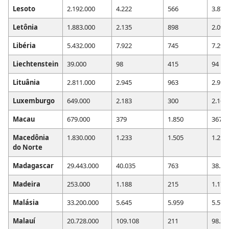
Lesoto
2.192.000
4.222
566
3.875
Letônia
1.883.000
2.135
898
2.098
Libéria
5.432.000
7.922
745
7.296
Liechtenstein
39.000
98
415
94
Lituânia
2.811.000
2.945
963
2.919
Luxemburgo
649.000
2.183
300
2.165
Macau
679.000
379
1.850
367
Macedônia
1.830.000
1.233
1.505
1.216
do Norte
Madagascar
29.443.000
40.035
763
38.58
Madeira
253.000
1.188
215
1.177
Malásia
33.200.000
5.645
5.959
5.571
Malauí
20.728.000
109.108
211
98.39