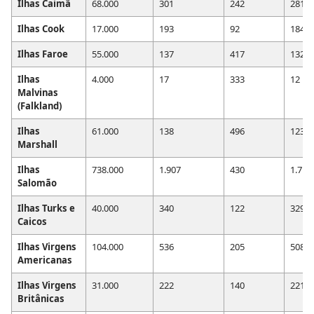
Ilhas Caimã
68.000
301
242
281
Ilhas Cook
17.000
193
92
184
Ilhas Faroe
55.000
137
417
132
Ilhas
4.000
17
333
12
Malvinas
(Falkland)
Ilhas
61.000
138
496
123
Marshall
Ilhas
738.000
1.907
430
1.715
Salomão
Ilhas Turks e
40.000
340
122
329
Caicos
Ilhas Virgens
104.000
536
205
508
Americanas
Ilhas Virgens
31.000
222
140
221
Britânicas