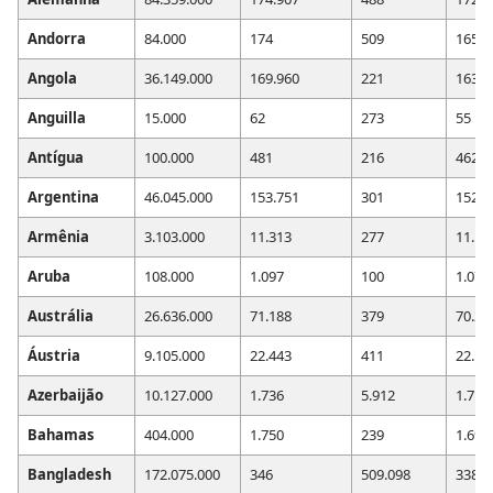
Andorra
84.000
174
509
165
Angola
36.149.000
169.960
221
163.7
Anguilla
15.000
62
273
55
Antígua
100.000
481
216
462
Argentina
46.045.000
153.751
301
152.7
Armênia
3.103.000
11.313
277
11.19
Aruba
108.000
1.097
100
1.077
Austrália
26.636.000
71.188
379
70.24
Áustria
9.105.000
22.443
411
22.16
Azerbaijão
10.127.000
1.736
5.912
1.713
Bahamas
404.000
1.750
239
1.690
Bangladesh
172.075.000
346
509.098
338