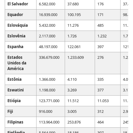
El Salvador
6.582.000
37.680
176
37.43
Equador
16.939.000
100.195
171
98.86
Eslováquia
5.432.000
11.276
485
11.20
Eslovênia
2.117.000
1.726
1.232
1.719
Espanha
48.197.000
122.061
397
121.3
Estados
336.679.000
1.233.609
276
1.220
Unidos da
América
Estônia
1.366.000
4.110
335
4.075
Eswatini
1.198.000
3.269
377
3.174
Etiópia
123.771.000
11.512
11.053
11.19
Fiji
916.000
3.005
312
2.932
Filipinas
113.964.000
253.876
464
245.4
Finlândia
5.564.000
18.186
307
18.11