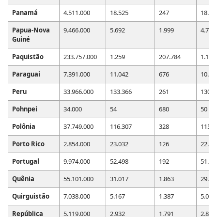
Panamá
4.511.000
18.525
247
18.28
Papua-Nova
9.466.000
5.692
1.999
4.735
Guiné
Paquistão
233.757.000
1.259
207.784
1.125
Paraguai
7.391.000
11.042
676
10.93
Peru
33.966.000
133.366
261
130.1
Pohnpei
34.000
54
680
50
Polônia
37.749.000
116.307
328
115.1
Porto Rico
2.854.000
23.032
126
22.71
Portugal
9.974.000
52.498
192
51.99
Quênia
55.101.000
31.017
1.863
29.57
Quirguistão
7.038.000
5.167
1.387
5.073
República
5.119.000
2.932
1.791
2.858