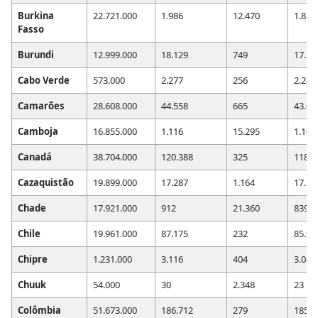
Burkina
22.721.000
1.986
12.470
1.822
Fasso
Burundi
12.999.000
18.129
749
17.35
Cabo Verde
573.000
2.277
256
2.242
Camarões
28.608.000
44.558
665
43.02
Camboja
16.855.000
1.116
15.295
1.102
Canadá
38.704.000
120.388
325
118.9
Cazaquistão
19.899.000
17.287
1.164
17.10
Chade
17.921.000
912
21.360
839
Chile
19.961.000
87.175
232
85.93
Chipre
1.231.000
3.116
404
3.047
Chuuk
54.000
30
2.348
23
Colômbia
51.673.000
186.712
279
185.0