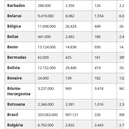
Barbados
288.000
2.350
126
2.290
Belarus
9.419.000
6.082
1.554
6.061
Bélgica
11.698.000
26.424
449
26.04
Belize
441.000
2.492
180
2.452
Benin
13.124.000
14.838
930
14.11
Bermudas
62.000
425
161
385
Bolívia
12.152.000
29.440
419
29.03
Bonaire
24.000
139
182
132
Bósnia-
3.237.000
969
3.418
947
Herzegovina
Botsuana
2.346.000
2.391
1.016
2.308
Brasil
203.063.000
907.121
226
898.7
Bulgária
6.792.000
2.832
2.443
2.780