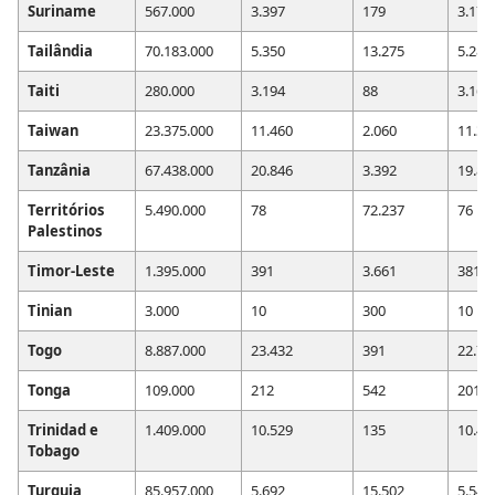
Suriname
567.000
3.397
179
3.171
Tailândia
70.183.000
5.350
13.275
5.287
Taiti
280.000
3.194
88
3.166
Taiwan
23.375.000
11.460
2.060
11.34
Tanzânia
67.438.000
20.846
3.392
19.88
Territórios
5.490.000
78
72.237
76
Palestinos
Timor-Leste
1.395.000
391
3.661
381
Tinian
3.000
10
300
10
Togo
8.887.000
23.432
391
22.71
Tonga
109.000
212
542
201
Trinidad e
1.409.000
10.529
135
10.42
Tobago
Turquia
85.957.000
5.692
15.502
5.545