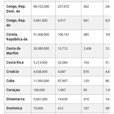
Congo, Rep.
98.152.000
257.672
402
244.3
Dem. do
Congo, Rep.
5.941.000
9.517
661
8.992
do
Coreia,
51.408.000
106.161
485
106.0
República da
Costa do
29.389.000
12.712
2.436
12.06
Marfim
Costa Rica
5.213.000
32.084
163
31.93
Croácia
4.038.000
4.687
870
4.642
Cuba
11.090.000
87.907
129
86.04
Curaçau
166.000
1.967
85
1.949
Dinamarca
5.941.000
14.639
410
14.49
Dominica
73.000
413
187
391