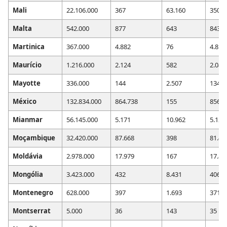
Mali
22.106.000
367
63.160
350
Malta
542.000
877
643
843
Martinica
367.000
4.882
76
4.814
Maurício
1.216.000
2.124
582
2.088
Mayotte
336.000
144
2.507
134
México
132.834.000
864.738
155
856.2
Mianmar
56.145.000
5.171
10.962
5.122
Moçambique
32.420.000
87.668
398
81.45
Moldávia
2.978.000
17.979
167
17.81
Mongólia
3.423.000
432
8.431
406
Montenegro
628.000
397
1.693
371
Montserrat
5.000
36
143
35