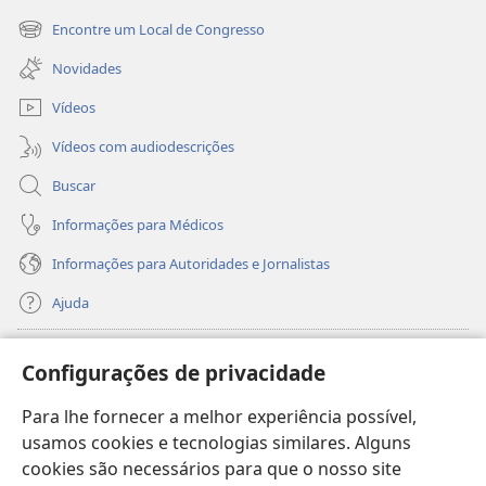
nova
Encontre um Local de Congresso
(abre
janela)
nova
Novidades
janela)
Vídeos
Vídeos com audiodescrições
Buscar
Informações para Médicos
Informações para Autoridades e Jornalistas
Ajuda
Donativos
(abre
Configurações de privacidade
nova
janela)
Para lhe fornecer a melhor experiência possível,
Biblioteca On-line da Torre de Vigia™
(abre
usamos cookies e tecnologias similares. Alguns
nova
®
JW Hub
cookies são necessários para que o nosso site
janela)
(abre