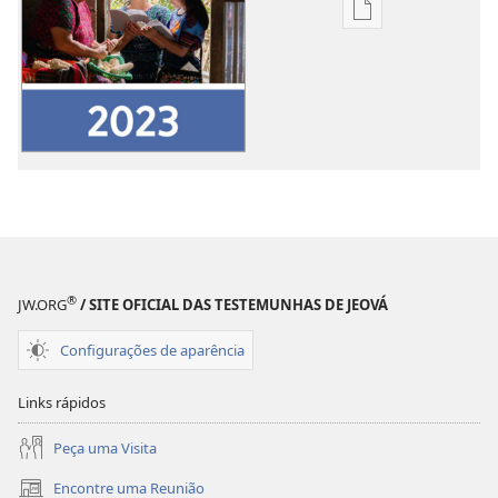
Opções
de
download
de
publicações
Relatório
Mundial
das
Testemunhas
de
Jeová
®
JW.ORG
/ SITE OFICIAL DAS TESTEMUNHAS DE JEOVÁ
do
Ano
Configurações de aparência
de
Serviço
Links rápidos
de
2023
Peça uma Visita
Encontre uma Reunião
(abre