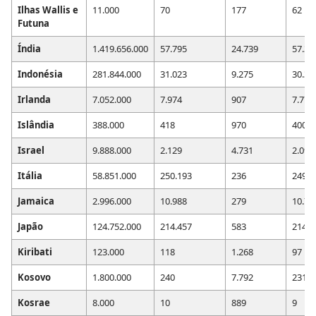
Ilhas Wallis e
11.000
70
177
62
Futuna
Índia
1.419.656.000
57.795
24.739
57.38
Indonésia
281.844.000
31.023
9.275
30.38
Irlanda
7.052.000
7.974
907
7.775
Islândia
388.000
418
970
400
Israel
9.888.000
2.129
4.731
2.090
Itália
58.851.000
250.193
236
249.5
Jamaica
2.996.000
10.988
279
10.74
Japão
124.752.000
214.457
583
214.1
Kiribati
123.000
118
1.268
97
Kosovo
1.800.000
240
7.792
231
Kosrae
8.000
10
889
9