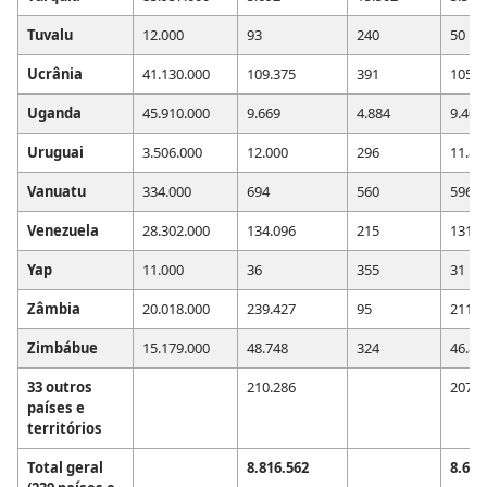
Tuvalu
12.000
93
240
50
Ucrânia
41.130.000
109.375
391
105.2
Uganda
45.910.000
9.669
4.884
9.400
Uruguai
3.506.000
12.000
296
11.82
Vanuatu
334.000
694
560
596
Venezuela
28.302.000
134.096
215
131.9
Yap
11.000
36
355
31
Zâmbia
20.018.000
239.427
95
211.0
Zimbábue
15.179.000
48.748
324
46.82
33 outros
210.286
207.5
países e
territórios
Total geral
8.816.562
8.625