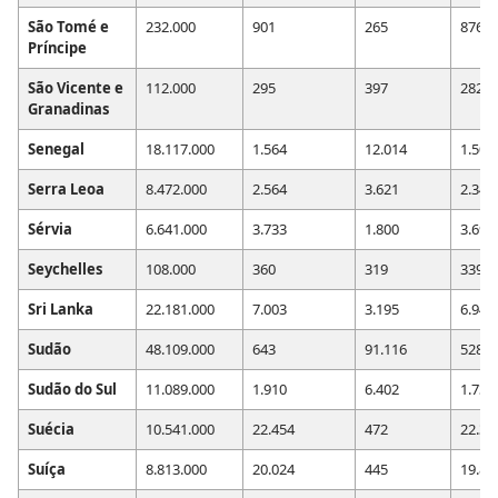
São Tomé e
232.000
901
265
876
Príncipe
São Vicente e
112.000
295
397
282
Granadinas
Senegal
18.117.000
1.564
12.014
1.508
Serra Leoa
8.472.000
2.564
3.621
2.340
Sérvia
6.641.000
3.733
1.800
3.690
Seychelles
108.000
360
319
339
Sri Lanka
22.181.000
7.003
3.195
6.942
Sudão
48.109.000
643
91.116
528
Sudão do Sul
11.089.000
1.910
6.402
1.732
Suécia
10.541.000
22.454
472
22.31
Suíça
8.813.000
20.024
445
19.80