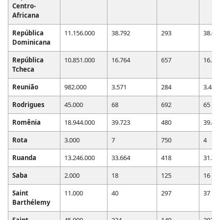
Centro-
Africana
República
11.156.000
38.792
293
38.07
Dominicana
República
10.851.000
16.764
657
16.51
Tcheca
Reunião
982.000
3.571
284
3.452
Rodrigues
45.000
68
692
65
Romênia
18.944.000
39.723
480
39.49
Rota
3.000
7
750
4
Ruanda
13.246.000
33.664
418
31.71
Saba
2.000
18
125
16
Saint
11.000
40
297
37
Barthélemy
Saint
45.000
324
149
302