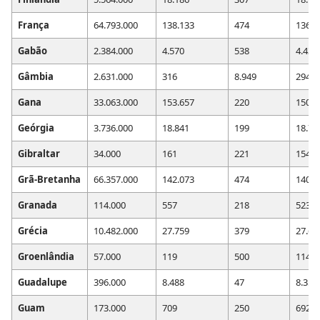
França
64.793.000
138.133
474
136.7
Gabão
2.384.000
4.570
538
4.434
Gâmbia
2.631.000
316
8.949
294
Gana
33.063.000
153.657
220
150.3
Geórgia
3.736.000
18.841
199
18.75
Gibraltar
34.000
161
221
154
Grã-Bretanha
66.357.000
142.073
474
140.1
Granada
114.000
557
218
523
Grécia
10.482.000
27.759
379
27.64
Groenlândia
57.000
119
500
114
Guadalupe
396.000
8.488
47
8.352
Guam
173.000
709
250
692