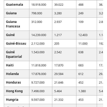
Guatemala
18.918.000
39.022
488
38.76
Guiana
798.000
3.280
249
3.201
Guiana
312.000
2.937
109
2.869
Francesa
Guiné
14.239.000
1.217
12.403
1.148
Guiné-Bissau
2.112.000
205
11.000
192
Guiné
1.543.000
2.542
638
2.417
Equatorial
Haiti
11.818.000
17.870
683
17.29
Holanda
17.878.000
29.584
612
29.23
Honduras
9.727.000
21.646
452
21.53
Hong Kong
7.498.000
5.464
1.380
5.432
Hungria
9.597.000
21.332
453
21.17