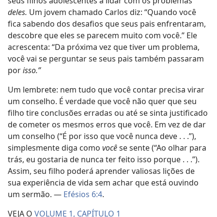
seus filhos adolescentes a lidar com os problemas
deles.
Um jovem chamado Carlos diz: “Quando você
fica sabendo dos desafios que seus pais enfrentaram,
descobre que eles se parecem muito com você.” Ele
acrescenta: “Da próxima vez que tiver um problema,
você vai se perguntar se seus pais também passaram
por
isso.”
Um lembrete: nem tudo que você contar precisa virar
um conselho. É verdade que você não quer que seu
filho tire conclusões erradas ou até se sinta justificado
de cometer os mesmos erros que você. Em vez de dar
um conselho (“É por isso que você nunca deve . . .”),
simplesmente diga como
você
se sente (“Ao olhar para
trás, eu gostaria de nunca ter feito isso porque . . .”).
Assim, seu filho poderá aprender valiosas lições de
sua experiência de vida sem achar que está ouvindo
um sermão. —
Efésios 6:4
.
VEJA O
VOLUME 1, CAPÍTULO 1