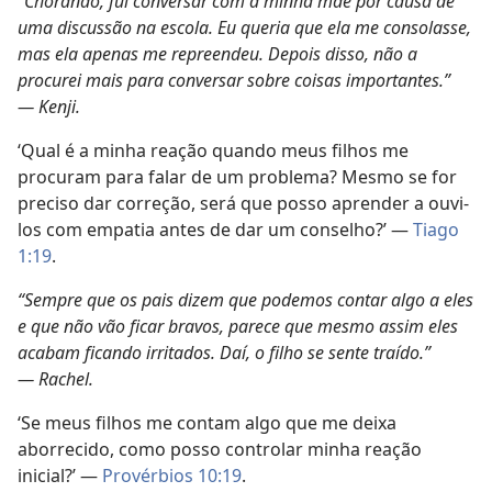
“Chorando, fui conversar com a minha mãe por causa de
uma discussão na escola. Eu queria que ela me consolasse,
mas ela apenas me repreendeu. Depois disso, não a
procurei mais para conversar sobre coisas importantes.”
— Kenji.
‘Qual é a minha reação quando meus filhos me
procuram para falar de um problema? Mesmo se for
preciso dar correção, será que posso aprender a ouvi-
los com empatia antes de dar um conselho?’ —
Tiago
1:19
.
“Sempre que os pais dizem que podemos contar algo a eles
e que não vão ficar bravos, parece que mesmo assim eles
acabam ficando irritados. Daí, o filho se sente traído.”
— Rachel.
‘Se meus filhos me contam algo que me deixa
aborrecido, como posso controlar minha reação
inicial?’ —
Provérbios 10:19
.