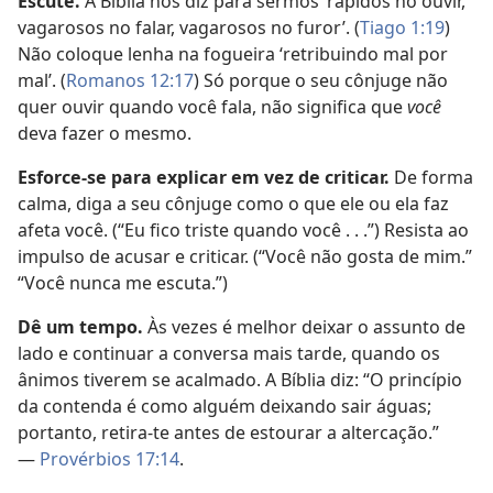
Escute.
A Bíblia nos diz para sermos ‘rápidos no ouvir,
vagarosos no falar, vagarosos no furor’. (
Tiago 1:19
)
Não coloque lenha na fogueira ‘retribuindo mal por
mal’. (
Romanos 12:17
) Só porque o seu cônjuge não
quer ouvir quando você fala, não significa que
você
deva fazer o mesmo.
Esforce-se para explicar em vez de criticar.
De forma
calma, diga a seu cônjuge como o que ele ou ela faz
afeta você. (“Eu fico triste quando você . . .”) Resista ao
impulso de acusar e criticar. (“Você não gosta de mim.”
“Você nunca me escuta.”)
Dê um tempo.
Às vezes é melhor deixar o assunto de
lado e continuar a conversa mais tarde, quando os
ânimos tiverem se acalmado. A Bíblia diz: “O princípio
da contenda é como alguém deixando sair águas;
portanto, retira-te antes de estourar a altercação.”
—
Provérbios 17:14
.