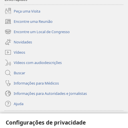
Peça uma Visita
Encontre uma Reunião
(abre
nova
Encontre um Local de Congresso
(abre
janela)
nova
Novidades
janela)
Vídeos
Vídeos com audiodescrições
Buscar
Informações para Médicos
Informações para Autoridades e Jornalistas
Ajuda
Donativos
(abre
Configurações de privacidade
nova