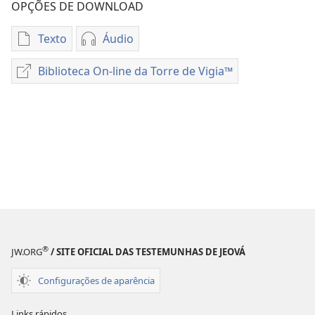
OPÇÕES DE DOWNLOAD
Texto
Áudio
Opções
Opções
de
de
Biblioteca On-line da Torre de Vigia™
Biblioteca
download
download
On-
de
de
line
publicações
áudio
da
O
O
Torre
Segredo
Segredo
de
de
de
Vigia™
uma
uma
Família
Família
Feliz
Feliz
®
JW.ORG
/ SITE OFICIAL DAS TESTEMUNHAS DE JEOVÁ
Configurações de aparência
Links rápidos