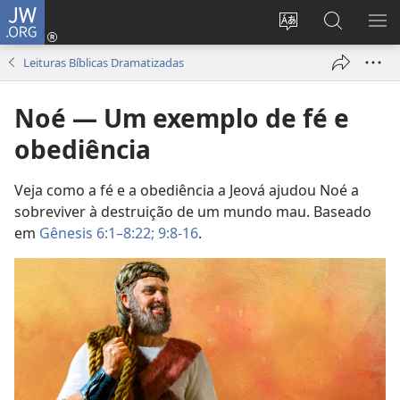
JW.ORG
Log
in
Mudar
Buscar
EXI
(abre
o
no
ME
Leituras Bíblicas Dramatizadas
nova
idioma
JW.ORG
janela)
do
Noé — Um exemplo de fé e
site
obediência
Veja como a fé e a obediência a Jeová ajudou Noé a
sobreviver à destruição de um mundo mau. Baseado
em
Gênesis 6:1–8:22;
9:8-16
.