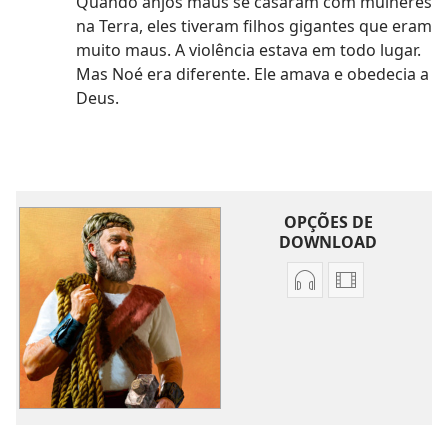
Quando anjos maus se casaram com mulheres
na Terra, eles tiveram filhos gigantes que eram
muito maus. A violência estava em todo lugar.
Mas Noé era diferente. Ele amava e obedecia a
Deus.
OPÇÕES DE
DOWNLOAD
Opções
Opções
de
de
download
download
de
de
áudio
vídeo
Noé
Noé
—
—