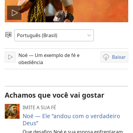
Reproduzir
vídeo
Escolher
idioma
Noé — Um exemplo de fé e
Baixar
Reproduzir
Opções
obediência
de
download
de
vídeo
Achamos que você vai gostar
IMITE A SUA FÉ
Noé — Ele “andou com o verdadeiro
Deus”
Que desafios Noé e sua esposa enfrentaram