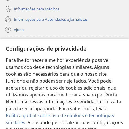
Informações para Médicos
Informações para Autoridades e Jornalistas
Ajuda
Donativos
(abre
Configurações de privacidade
nova
janela)
Para lhe fornecer a melhor experiência possível,
Biblioteca On-line da Torre de Vigia™
(abre
usamos cookies e tecnologias similares. Alguns
nova
®
JW Hub
cookies são necessários para que o nosso site
janela)
(abre
funcione e não podem ser rejeitados. Você pode
nova
®
JW Library
janela)
aceitar ou rejeitar o uso de cookies adicionais, que
utilizamos apenas para melhorar a sua experiência.
Watchtower Library
Nenhuma dessas informações é vendida ou utilizada
para fazer propaganda. Para saber mais, leia a
Política global sobre uso de cookies e tecnologias
similares
. Você pode personalizar suas configurações
Copyright
© 2026 Watch Tower Bible and Tract Society of Pennsylvania.