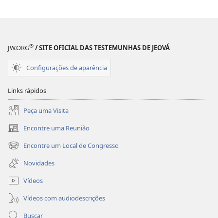
Um
Um
exemplo
exemplo
de
de
fé
fé
®
JW.ORG
/ SITE OFICIAL DAS TESTEMUNHAS DE JEOVÁ
e
e
obediência
obediência
Configurações de aparência
Links rápidos
Peça uma Visita
Encontre uma Reunião
(abre
nova
Encontre um Local de Congresso
(abre
janela)
nova
Novidades
janela)
Vídeos
Vídeos com audiodescrições
Buscar