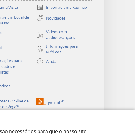
uma Visita
Encontre uma Reunião
(abre
nova
tre um Local de
Novidades
janela)
resso
Vídeos com
os
audiodescrições
Informações para
ar
Médicos
mações para
Ajuda
idades e
listas
ativos
ioteca On-line da
®
JW Hub
(abre
e de Vigia™
nova
®
janela)
ibrary
Watchtower Library
 são necessários para que o nosso site