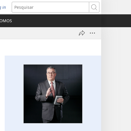
g in
bre
Pesquisar
ova
SOMOS
nela)