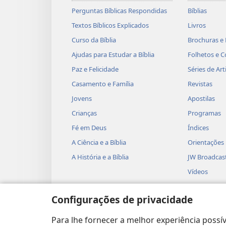
Perguntas Bíblicas Respondidas
Bíblias
Textos Bíblicos Explicados
Livros
Curso da Bíblia
Brochuras e 
Ajudas para Estudar a Bíblia
Folhetos e C
Paz e Felicidade
Séries de Art
Casamento e Família
Revistas
Jovens
Apostilas
Crianças
Programas
Fé em Deus
Índices
A Ciência e a Bíblia
Orientações
A História e a Bíblia
JW Broadcas
Vídeos
Músicas
Configurações de privacidade
Peças Teatra
Leituras Bíb
Para lhe fornecer a melhor experiência possív