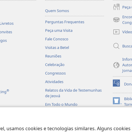
Peça 
Quem Somos
Encon
Perguntas Frequentes
(abre
Cong
Livretos
nova
Peça uma Visita
Víde
onvites
janela)
Fale Conosco
igos
Busc
Visitas a Betel
Reuniões
Infor
Celebração
Autor
Jorna
Congressos
Atividades
Don
(abre
Relatos da Vida de Testemunhas
®
ting
nova
de Jeová
janela)
Bibl
(abre
Em Todo o Mundo
Torr
nova
JW L
janela)
is em Áudio
licas Dramatizadas
el, usamos cookies e tecnologias similares. Alguns cookies