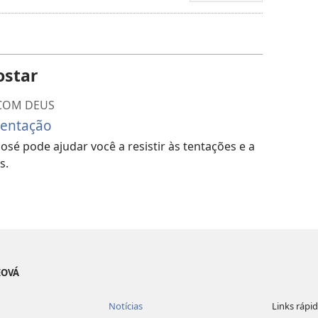
de
download
de
ostar
vídeo
COM DEUS
 tentação
sé pode ajudar você a resistir às tentações e a
s.
EOVÁ
Notícias
Links rápi