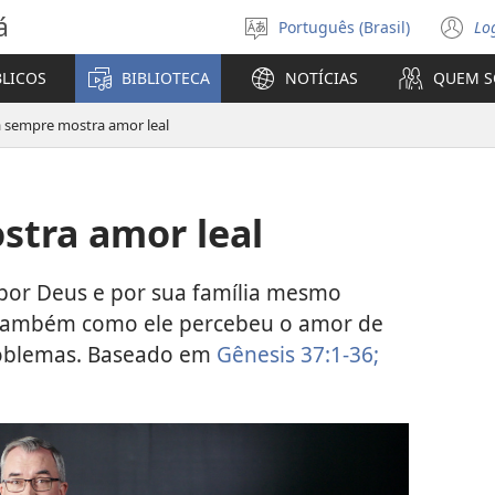
á
Português (Brasil)
Lo
Selecione
(a
o
n
BLICOS
BIBLIOTECA
NOTÍCIAS
QUEM 
idioma
ja
 sempre mostra amor leal
stra amor leal
por Deus e por sua família mesmo
 também como ele percebeu o amor de
problemas. Baseado em
Gênesis 37:1-36;