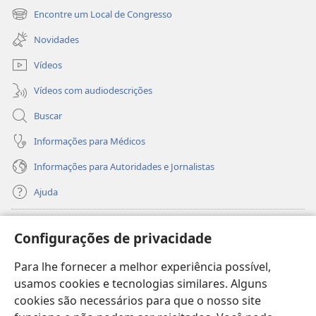
nova
Encontre um Local de Congresso
(abre
janela)
nova
Novidades
janela)
Vídeos
Vídeos com audiodescrições
Buscar
Informações para Médicos
Informações para Autoridades e Jornalistas
Ajuda
Donativos
(abre
Configurações de privacidade
nova
janela)
Para lhe fornecer a melhor experiência possível,
Biblioteca On-line da Torre de Vigia™
(abre
usamos cookies e tecnologias similares. Alguns
nova
®
JW Hub
cookies são necessários para que o nosso site
janela)
(abre