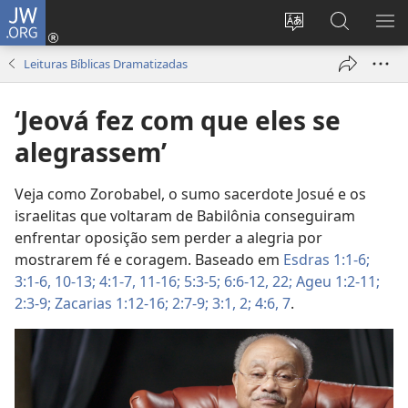
JW.ORG
Log
in
Mudar
Buscar
EXI
(abre
o
no
ME
Leituras Bíblicas Dramatizadas
nova
idioma
JW.ORG
janela)
do
‘Jeová fez com que eles se
site
alegrassem’
Veja como Zorobabel, o sumo sacerdote Josué e os
israelitas que voltaram de Babilônia conseguiram
enfrentar oposição sem perder a alegria por
mostrarem fé e coragem. Baseado em
Esdras 1:1-6;
3:1-6,
10-13;
4:1-7,
11-16;
5:3-5;
6:6-12,
22;
Ageu 1:2-11;
2:3-9;
Zacarias 1:12-16;
2:7-9;
3:1, 2;
4:6, 7
.