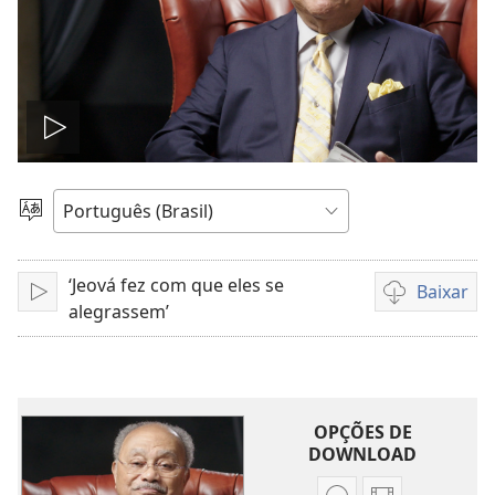
Reproduzir
vídeo
Escolher
idioma
‘Jeová fez com que eles se
Baixar
Reproduzir
Opções
alegrassem’
de
download
de
vídeo
OPÇÕES DE
DOWNLOAD