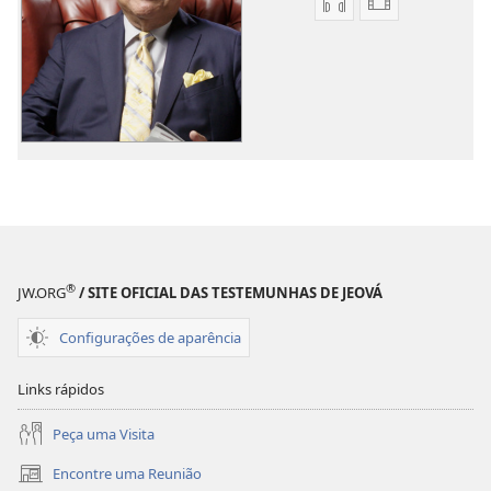
Opções
Opções
de
de
download
download
de
de
áudio
vídeo
‘Jeová
‘Jeová
fez
fez
com
com
que
que
eles
eles
se
se
®
JW.ORG
/ SITE OFICIAL DAS TESTEMUNHAS DE JEOVÁ
alegrassem’
alegrassem’
Configurações de aparência
Links rápidos
Peça uma Visita
Encontre uma Reunião
(abre