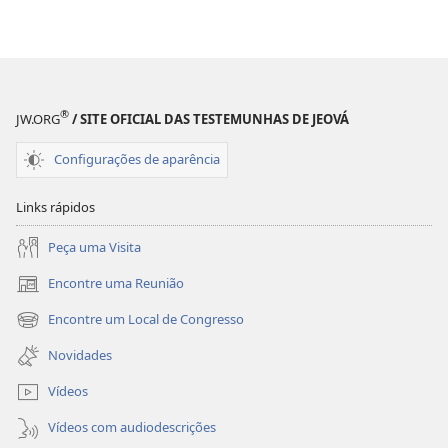
Perguntas
Perguntas
Que
Que
os
os
Jovens
Jovens
Se
Se
®
JW.ORG
/ SITE OFICIAL DAS TESTEMUNHAS DE JEOVÁ
Fazem
Fazem
e
e
Configurações de aparência
as
as
Melhores
Melhores
Links rápidos
Respostas
Respostas
Peça uma Visita
Encontre uma Reunião
(abre
nova
Encontre um Local de Congresso
(abre
janela)
nova
Novidades
janela)
Vídeos
Vídeos com audiodescrições