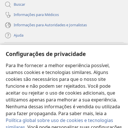
Buscar
Informações para Médicos
Informações para Autoridades e Jornalistas
Ajuda
Donativos
(abre
Configurações de privacidade
nova
janela)
Para lhe fornecer a melhor experiência possível,
Biblioteca On-line da Torre de Vigia™
(abre
usamos cookies e tecnologias similares. Alguns
nova
®
JW Hub
cookies são necessários para que o nosso site
janela)
(abre
funcione e não podem ser rejeitados. Você pode
nova
®
JW Library
janela)
aceitar ou rejeitar o uso de cookies adicionais, que
utilizamos apenas para melhorar a sua experiência.
Watchtower Library
Nenhuma dessas informações é vendida ou utilizada
para fazer propaganda. Para saber mais, leia a
Política global sobre uso de cookies e tecnologias
similares
. Você pode personalizar suas configurações