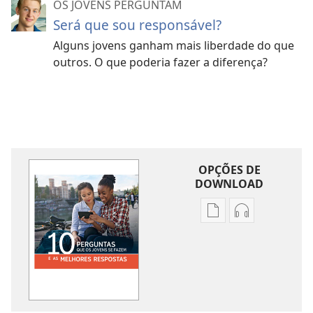
OS JOVENS PERGUNTAM
Será que sou responsável?
Alguns jovens ganham mais liberdade do que
outros. O que poderia fazer a diferença?
OPÇÕES DE
DOWNLOAD
Opções
Opções
de
de
download
download
de
de
publicações
áudio
10
10