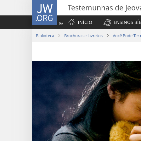
JW.ORG
Testemunhas de Jeov
INÍCIO
ENSINOS BÍ
Biblioteca
Brochuras e Livretos
Você Pode Ter u