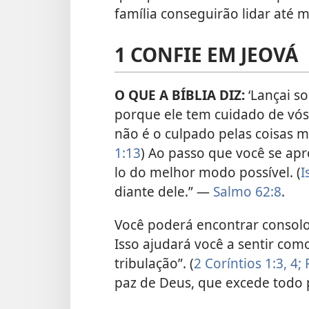
família conseguirão lidar até 
1 CONFIE EM JEOVÁ
O QUE A BÍBLIA DIZ:
‘Lançai s
porque ele tem cuidado de vós.
não é o culpado pelas coisas 
1:13
) Ao passo que você se apr
lo do melhor modo possível. (
I
diante dele.” —
Salmo 62:8
.
Você poderá encontrar consolo 
Isso ajudará você a sentir com
tribulação”. (
2 Coríntios 1:3, 4;
paz de Deus, que excede tod