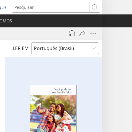
g in
bre
Pesquisar
ova
SOMOS
nela)
LER EM