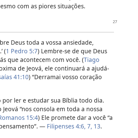
mesmo com as piores situações.
obre Deus toda a vossa ansiedade,
’ (
1 Pedro 5:7
) Lembre-se de que Deus
más que acontecem com você. (
Tiago
oxima de Jeová, ele continuará a ajudá-
saías 41:10
) “Derramai vosso coração
por ler e estudar sua Bíblia todo dia.
o Jeová “nos consola em toda a nossa
Romanos 15:4
) Ele promete dar a você “a
o pensamento”. —
Filipenses 4:6, 7,
13
.