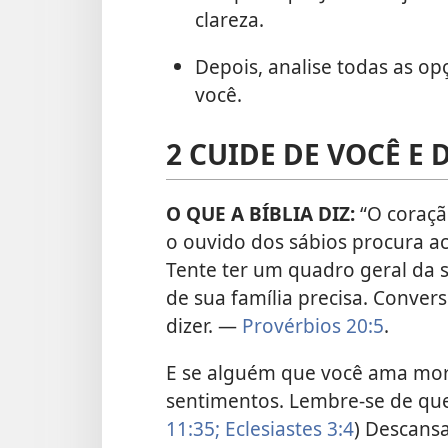
clareza.
Depois, analise todas as op
você.
2 CUIDE DE VOCÊ E 
O QUE A BÍBLIA DIZ:
“O coraç
o ouvido dos sábios procura a
Tente ter um quadro geral da
de sua família precisa. Conver
dizer. —
Provérbios 20:5
.
E se alguém que você ama mor
sentimentos. Lembre-se de que 
11:35;
Eclesiastes 3:4
) Descans