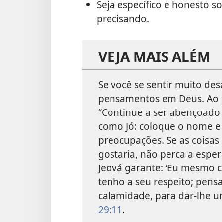
Seja específico e honesto s
precisando.
VEJA MAIS ALÉM
Se você se sentir muito de
pensamentos em Deus. Ao pa
“Continue a ser abençoado 
como Jó: coloque o nome e
preocupações. Se as coisas
gostaria, não perca a espe
Jeová garante: ‘Eu mesmo
tenho a seu respeito; pens
calamidade, para dar-lhe u
29:11
.