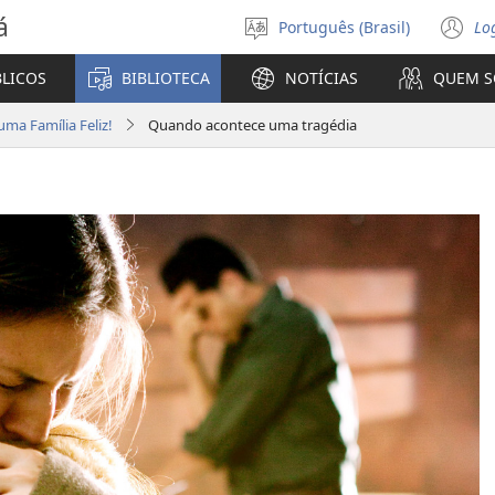
á
Português (Brasil)
Lo
Selecione
(a
o
n
BLICOS
BIBLIOTECA
NOTÍCIAS
QUEM 
idioma
ja
ma Família Feliz!
Quando acontece uma tragédia