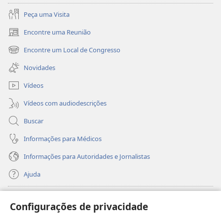
Peça uma Visita
Encontre uma Reunião
(abre
nova
Encontre um Local de Congresso
(abre
janela)
nova
Novidades
janela)
Vídeos
Vídeos com audiodescrições
Buscar
Informações para Médicos
Informações para Autoridades e Jornalistas
Ajuda
Donativos
(abre
Configurações de privacidade
nova