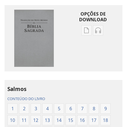
OPÇÕES DE
DOWNLOAD
Opções
Opções
de
de
download
download
de
de
publicações
áudio
Tradução
Tradução
do
do
Novo
Novo
Mundo
Mundo
Salmos
da
da
CONTEÚDO DO LIVRO
Bíblia
Bíblia
Sagrada
Sagrada
1
2
3
4
5
6
7
8
9
(revisão
(revisão
10
11
12
13
14
15
16
17
18
de
de