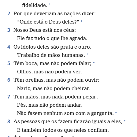
+
fidelidade.
2
Por que deveriam as nações dizer:
+
“Onde está o Deus deles?”
3
Nosso Deus está nos céus;
Ele faz tudo o que lhe agrada.
4
Os ídolos deles são prata e ouro,
+
Trabalho de mãos humanas.
+
5
Têm boca, mas não podem falar;
Olhos, mas não podem ver.
6
Têm orelhas, mas não podem ouvir;
Nariz, mas não podem cheirar.
7
Têm mãos, mas nada podem pegar;
+
Pés, mas não podem andar.
+
Não fazem nenhum som com a garganta.
+
8
As pessoas que os fazem ficarão iguais a eles,
+
E também todos os que neles confiam.
+