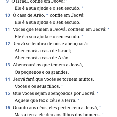
9
Ó Israel, confie em Jeová:
+
Ele é a sua ajuda e o seu escudo.
+
10
Ó casa de Arão,
confie em Jeová:
Ele é a sua ajuda e o seu escudo.
+
11
Vocês que temem a Jeová, confiem em Jeová:
+
Ele é a sua ajuda e o seu escudo.
12
Jeová se lembra de nós e abençoará:
+
Abençoará a casa de Israel;
Abençoará a casa de Arão.
13
Abençoará os que temem a Jeová,
Os pequenos e os grandes.
14
Jeová fará que vocês se tornem muitos,
+
Vocês e os seus filhos.
+
15
Que vocês sejam abençoados por Jeová,
+
Aquele que fez o céu e a terra.
+
16
Quanto aos céus, eles pertencem a Jeová,
+
Mas a terra ele deu aos filhos dos homens.