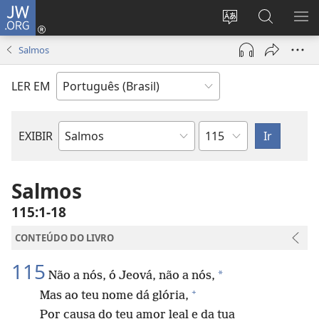
JW.ORG
Log
in
Mudar
Buscar
EXI
(abre
o
no
ME
Salmos
nova
idioma
JW.ORG
janela)
do
LER EM
site
Capítulo
EXIBIR
Livro
bíblico
Salmos
115:1-18
CONTEÚDO DO LIVRO
115
*
Não a nós, ó Jeová, não a nós,
+
Mas ao teu nome dá glória,
Por causa do teu amor leal e da tua